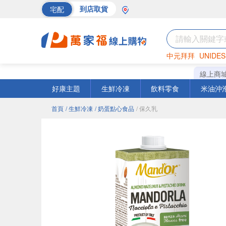
宅配
到店取貨
中元拜拜
UNIDES
巧克力
罐頭
海苔
線上商
好康主題
生鮮冷凍
飲料零食
米油沖
首頁
/ 生鮮冷凍
/ 奶蛋點心食品
/ 保久乳