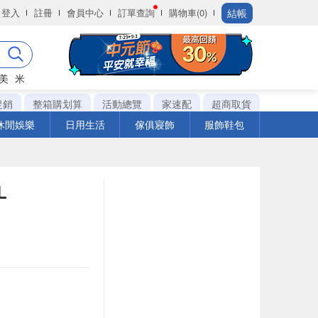
結帳
登入
註冊
會員中心
訂單查詢
購物車(0)
美
米
促銷
整箱購划算
活動總覽
家速配
超商取貨
休閒娛樂
日用生活
傢俱寢飾
服飾鞋包
L