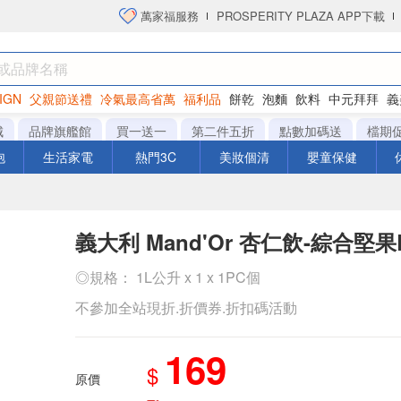
萬家福服務
PROSPERITY PLAZA APP下載
IGN
父親節送禮
冷氣最高省萬
福利品
餅乾
泡麵
飲料
中元拜拜
義
洋芋片
城
品牌旗艦館
買一送一
第二件五折
點數加碼送
檔期
泡
生活家電
熱門3C
美妝個清
嬰童保健
義大利 Mand'Or 杏仁飲-綜合堅果
◎規格： 1L公升 x 1 x 1PC個
不參加全站現折.折價券.折扣碼活動
169
$
原價