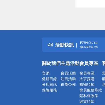
偏遠地區配
詐騙網頁！
得獎公告
活動快訊
熱門話題
銀行優惠
偏遠地區配
關於我們
主題活動
會員專區
詐騙網頁！
官網
會員活動
會員專區
促銷目錄
注目活動
大宗採購
分店資訊
得獎公佈
購物須知
保險服務
會員服務條款
隱私權政策
退貨須知