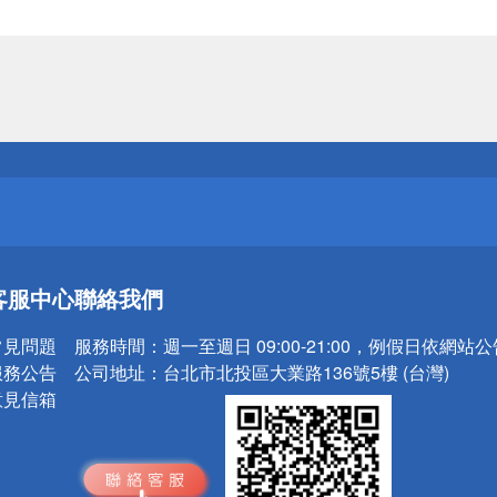
送
請小心！
送
客服中心
聯絡我們
請小心！
常見問題
服務時間：
週一至週日 09:00-21:00，例假日依網站
服務公告
公司地址：
台北市北投區大業路136號5樓 (台灣)
意見信箱