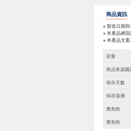
商品資訊
※ 製造日期
※ 本產品網
※ 本產品文
容量
商品來源國
保存天數
保存溫層
應免稅
應免稅