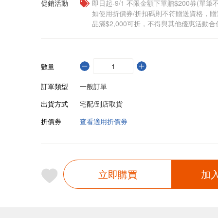
促銷活動
即日起-9/1 不限金額下單贈$200券(單
如使用折價券/折扣碼則不符贈送資格，
品滿$2,000可折，不得與其他優惠活動合
數量
訂單類型
一般訂單
出貨方式
宅配/到店取貨
折價券
查看適用折價券
立即購買
加