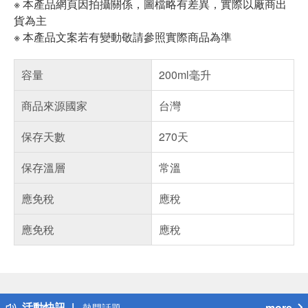
※ 本產品網頁因拍攝關係，圖檔略有差異，實際以廠商出
貨為主
※ 本產品文案若有變動敬請參照實際商品為準
容量
200ml毫升
商品來源國家
台灣
保存天數
270天
保存溫層
常溫
應免稅
應稅
應免稅
應稅
偏遠地區配送
詐騙網頁！請小心！
得獎公告
活動快訊
more
熱門話題