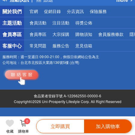
銀行優惠
關於我們
官網
促銷目錄
分店資訊
保險服務
偏遠地區配送
詐騙網頁！請小心！
主題活動
會員活動
注目活動
得獎公佈
會員專區
會員專區
大宗採購
購物須知
會員服務條款
隱
客服中心
常見問題
服務公告
意見信箱
服務時間：
週一至週日 09:00-21:00，例假日依網站公告為主
公司地址：
台北市北投區大業路136號5樓 (台灣)
食品業者登錄字號 A-122662550-00000-6
Copyright©2026 Uni-Prosperity Lifestyle Corp. All Right Reserved
0
立即購買
加入購物車
收藏
購物車