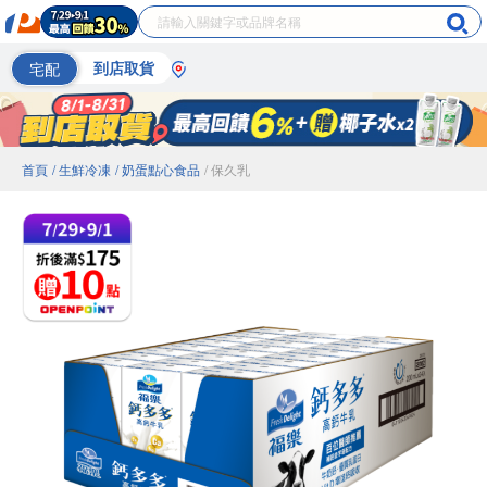
宅配
到店取貨
首頁
/ 生鮮冷凍
/ 奶蛋點心食品
/ 保久乳