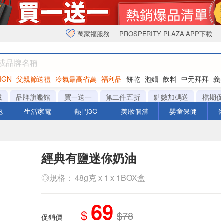
萬家福服務
PROSPERITY PLAZA APP下載
IGN
父親節送禮
冷氣最高省萬
福利品
餅乾
泡麵
飲料
中元拜拜
義
衛生紙
城
品牌旗艦館
買一送一
第二件五折
點數加碼送
檔期
泡
生活家電
熱門3C
美妝個清
嬰童保健
經典有鹽迷你奶油
◎規格： 48g克 x 1 x 1BOX盒
69
$
$78
促銷價