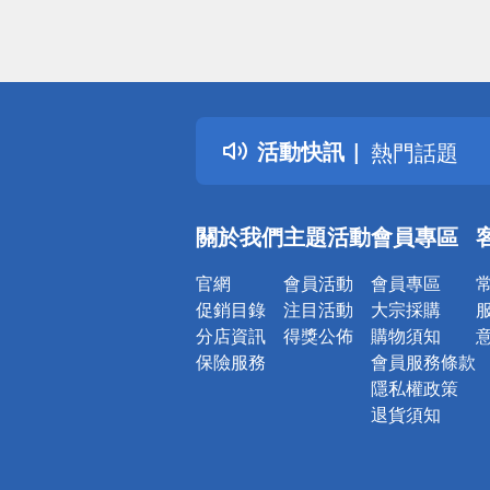
偏遠地區配
詐騙網頁！
得獎公告
活動快訊
熱門話題
銀行優惠
偏遠地區配
關於我們
主題活動
會員專區
詐騙網頁！
官網
會員活動
會員專區
促銷目錄
注目活動
大宗採購
分店資訊
得獎公佈
購物須知
保險服務
會員服務條款
隱私權政策
退貨須知