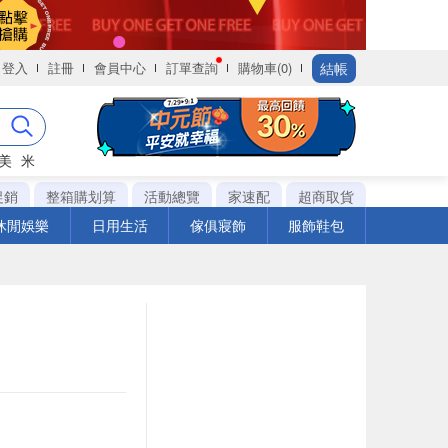
結帳
登入
註冊
會員中心
訂單查詢
購物車(0)
美
米
促銷
整箱購划算
活動總覽
家速配
超商取貨
休閒娛樂
日用生活
傢俱寢飾
服飾鞋包