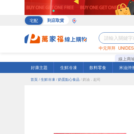
宅配
到店取貨
中元拜拜
UNIDES
海苔
巧克力
罐頭
線上商
好康主題
生鮮冷凍
飲料零食
米油沖
首頁
/ 生鮮冷凍
/ 奶蛋點心食品
/ 奶油．起司