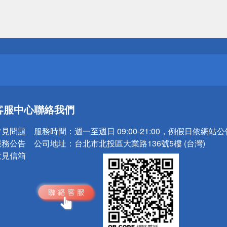
送
請小心！
送
客服中心
聯絡我們
請小心！
常見問題
服務時間：
週一至週日 09:00-21:00，例假日依網站
服務公告
公司地址：
台北市北投區大業路136號5樓 (台灣)
意見信箱