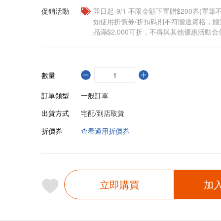
促銷活動
即日起-9/1 不限金額下單贈$200券(單
如使用折價券/折扣碼則不符贈送資格，
品滿$2,000可折，不得與其他優惠活動合
數量
訂單類型
一般訂單
出貨方式
宅配/到店取貨
折價券
查看適用折價券
立即購買
加