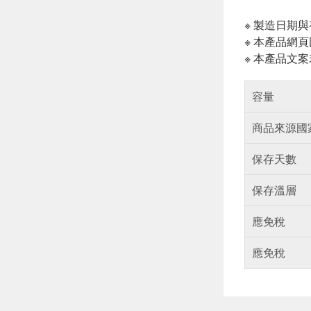
※ 製造日期
※ 本產品網
※ 本產品文
容量
商品來源國
保存天數
保存溫層
應免稅
應免稅