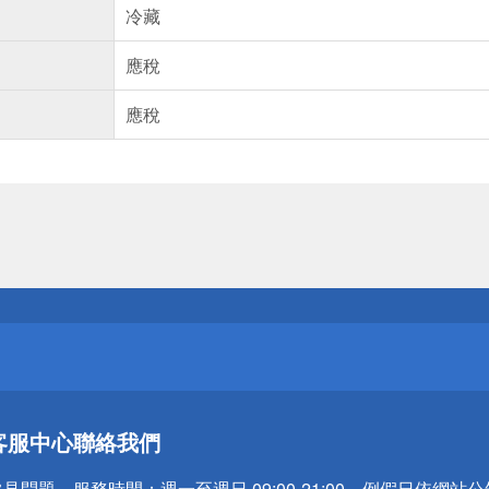
冷藏
應稅
應稅
送
請小心！
送
客服中心
聯絡我們
請小心！
常見問題
服務時間：
週一至週日 09:00-21:00，例假日依網站