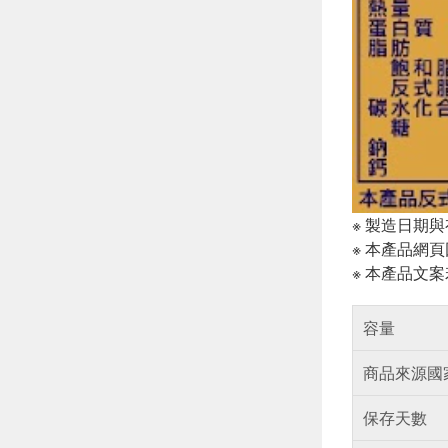
※ 製造日期
※ 本產品網
※ 本產品文
容量
商品來源國
保存天數