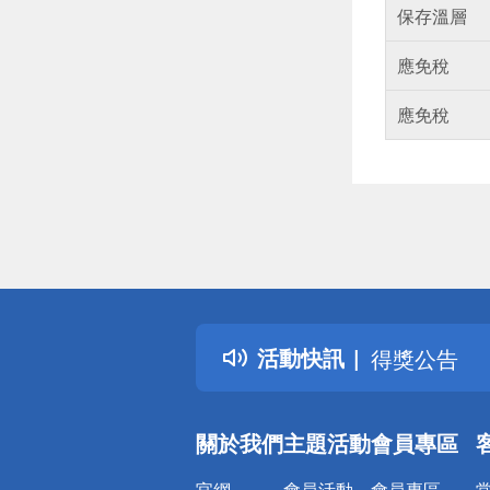
保存溫層
應免稅
應免稅
偏遠地區配
詐騙網頁！
得獎公告
活動快訊
熱門話題
銀行優惠
偏遠地區配
關於我們
主題活動
會員專區
詐騙網頁！
官網
會員活動
會員專區