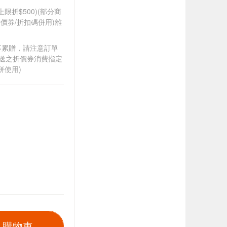
筆上限折$500)(部分商
價券/折扣碼併用)離
筆不累贈，請注意訂單
贈送之折價券消費指定
併使用)
入購物車