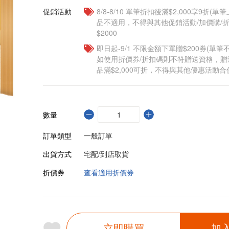
促銷活動
8/8-8/10 單筆折扣後滿$2,000享9折(單
品不適用，不得與其他促銷活動/加價購/折
$2000
即日起-9/1 不限金額下單贈$200券(單
如使用折價券/折扣碼則不符贈送資格，
品滿$2,000可折，不得與其他優惠活動合
數量
訂單類型
一般訂單
出貨方式
宅配/到店取貨
折價券
查看適用折價券
立即購買
加