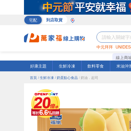
宅配
到店取貨
中元拜拜
UNIDES
巧克力
罐頭
海苔
線上商
好康主題
生鮮冷凍
飲料零食
米油沖
首頁
/ 生鮮冷凍
/ 奶蛋點心食品
/ 奶油．起司