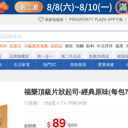
萬家福服務
PROSPERITY PLAZA APP下載
IGN
高蛋白
冷氣最高省萬
福利品
餅乾
泡麵
飲料
中元拜拜
義美
洋芋片
城
品牌旗艦館
買一送一
第二件五折
點數加碼送
檔期
泡
生活家電
熱門3C
美妝個清
嬰童保健
福樂頂級片狀起司-經典原味(每包7
◎規格： 15g克 x 7 x 1PACK包
89
$
$98
促銷價