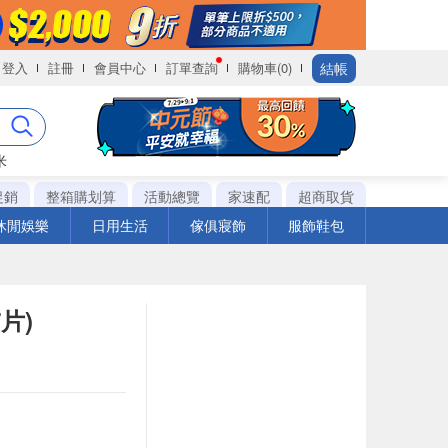
結帳
登入
註冊
會員中心
訂單查詢
購物車(0)
米
促銷
整箱購划算
活動總覽
家速配
超商取貨
休閒娛樂
日用生活
傢俱寢飾
服飾鞋包
片)