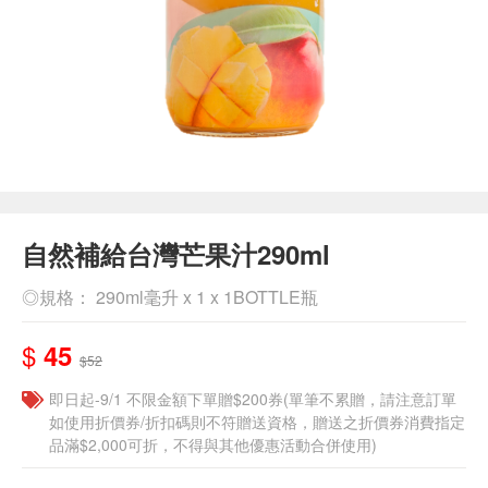
自然補給台灣芒果汁290ml
◎規格： 290ml毫升 x 1 x 1BOTTLE瓶
$
45
$52
即日起-9/1 不限金額下單贈$200券(單筆不累贈，請注意訂單
如使用折價券/折扣碼則不符贈送資格，贈送之折價券消費指定
品滿$2,000可折，不得與其他優惠活動合併使用)