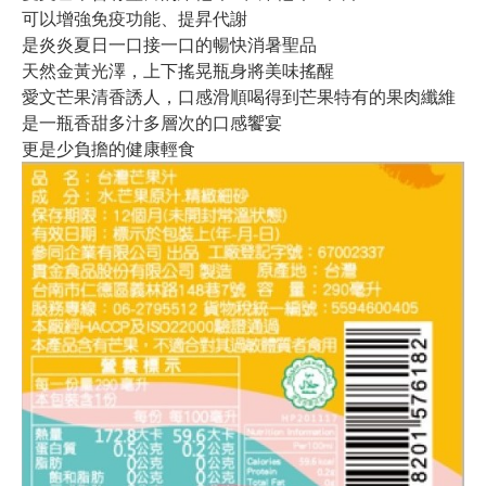
可以增強免疫功能、提昇代謝
是炎炎夏日一口接一口的暢快消暑聖品
天然金黃光澤，上下搖晃瓶身將美味搖醒
愛文芒果清香誘人，口感滑順喝得到芒果特有的果肉纖維
是一瓶香甜多汁多層次的口感饗宴
更是少負擔的健康輕食