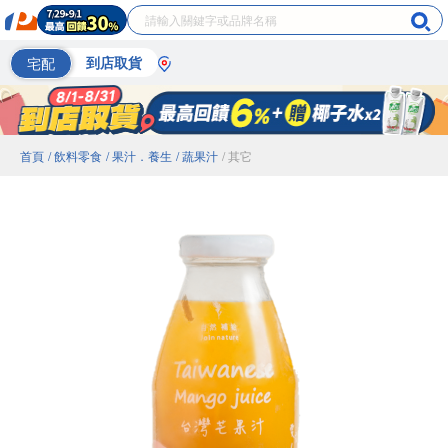
宅配
到店取貨
首頁
/ 飲料零食
/ 果汁．養生
/ 蔬果汁
/ 其它