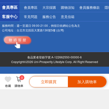
會員專區
會員專區
大宗採購
購物須知
會員服務條款
隱
客服中心
常見問題
服務公告
意見信箱
服務時間：
週一至週日 09:00-21:00，例假日依網站公告為主
公司地址：
台北市北投區大業路136號5樓 (台灣)
食品業者登錄字號 A-122662550-00000-6
Copyright©2026 Uni-Prosperity Lifestyle Corp. All Right Reserved
0
立即購買
加入購物車
收藏
購物車