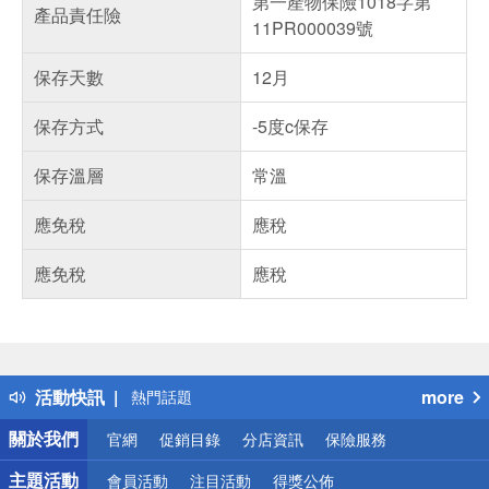
第一產物保險1018字第
產品責任險
11PR000039號
保存天數
12月
保存方式
-5度c保存
保存溫層
常溫
應免稅
應稅
應免稅
應稅
偏遠地區配送
詐騙網頁！請小心！
得獎公告
活動快訊
more
熱門話題
銀行優惠
關於我們
官網
促銷目錄
分店資訊
保險服務
偏遠地區配送
詐騙網頁！請小心！
主題活動
會員活動
注目活動
得獎公佈