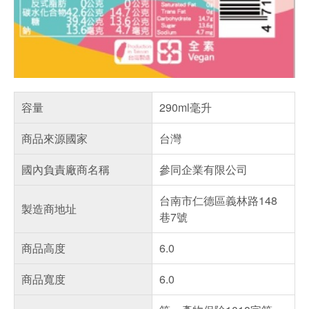
容量
290ml毫升
商品來源國家
台灣
國內負責廠商名稱
參同企業有限公司
台南市仁德區義林路148
製造商地址
巷7號
商品高度
6.0
商品寬度
6.0