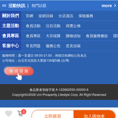
活動快訊
more
熱門話題
銀行優惠
關於我們
官網
促銷目錄
分店資訊
保險服務
偏遠地區配送
詐騙網頁！請小心！
主題活動
會員活動
注目活動
得獎公佈
會員專區
會員專區
大宗採購
購物須知
會員服務條款
隱
客服中心
常見問題
服務公告
意見信箱
服務時間：
週一至週日 09:00-21:00，例假日依網站公告為主
公司地址：
台北市北投區大業路136號5樓 (台灣)
食品業者登錄字號 A-122662550-00000-6
Copyright©2026 Uni-Prosperity Lifestyle Corp. All Right Reserved
0
立即購買
加入購物車