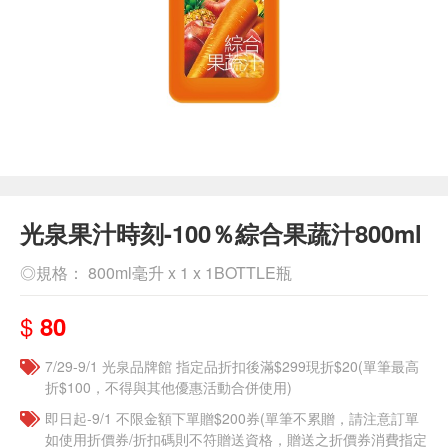
光泉果汁時刻-100％綜合果蔬汁800ml
◎規格： 800ml毫升 x 1 x 1BOTTLE瓶
$
80
7/29-9/1 光泉品牌館 指定品折扣後滿$299現折$20(單筆最高
折$100，不得與其他優惠活動合併使用)
即日起-9/1 不限金額下單贈$200券(單筆不累贈，請注意訂單
如使用折價券/折扣碼則不符贈送資格，贈送之折價券消費指定