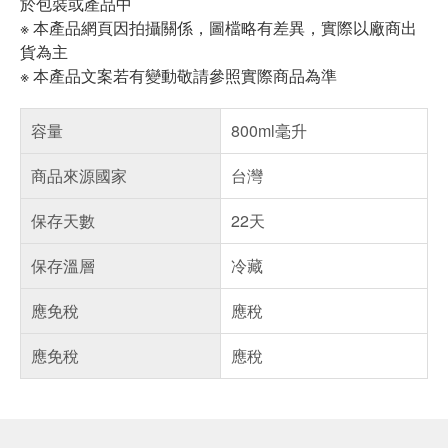
於包裝或產品中
※ 本產品網頁因拍攝關係，圖檔略有差異，實際以廠商出
貨為主
※ 本產品文案若有變動敬請參照實際商品為準
容量
800ml毫升
商品來源國家
台灣
保存天數
22天
保存溫層
冷藏
應免稅
應稅
應免稅
應稅
偏遠地區配送
詐騙網頁！請小心！
得獎公告