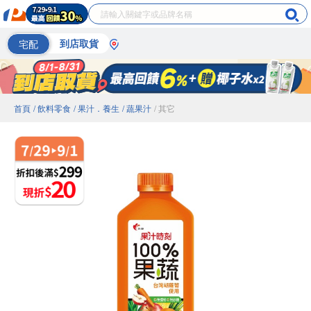
宅配
到店取貨
首頁
/ 飲料零食
/ 果汁．養生
/ 蔬果汁
/ 其它