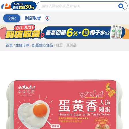
宅配
到店取貨
首頁
/ 生鮮冷凍
/ 奶蛋點心食品
/ 雞蛋．豆製品