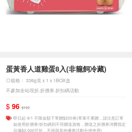
蛋黃香人道雞蛋8入(非籠飼冷藏)
◎規格： 336g克 x 1 x 1BOX盒
不參加全站現折.折價券.折扣碼活動
$
96
$122
即日起-9/1 不限金額下單贈$200券(單筆不累贈，請注意訂單
如使用折價券/折扣碼則不符贈送資格，贈送之折價券消費指定
品滿$2,000可折，不得與其他優惠活動合併使用)