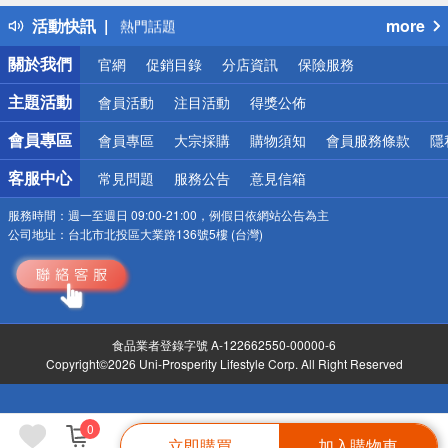
得獎公告
活動快訊
more
熱門話題
銀行優惠
關於我們
官網
促銷目錄
分店資訊
保險服務
偏遠地區配送
詐騙網頁！請小心！
主題活動
會員活動
注目活動
得獎公佈
會員專區
會員專區
大宗採購
購物須知
會員服務條款
隱
客服中心
常見問題
服務公告
意見信箱
服務時間：
週一至週日 09:00-21:00，例假日依網站公告為主
公司地址：
台北市北投區大業路136號5樓 (台灣)
食品業者登錄字號 A-122662550-00000-6
Copyright©2026 Uni-Prosperity Lifestyle Corp. All Right Reserved
0
立即購買
加入購物車