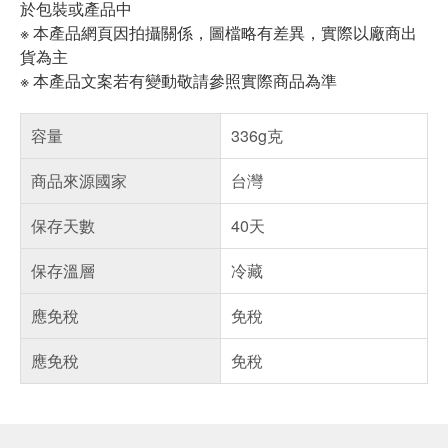
於包裝或產品中
※ 本產品網頁因拍攝關係，圖檔略有差異，實際以廠商出
貨為主
※ 本產品文案若有變動敬請參照實際商品為準
容量
336g克
商品來源國家
台灣
保存天數
40天
保存溫層
冷藏
應免稅
免稅
應免稅
免稅
偏遠地區配送
詐騙網頁！請小心！