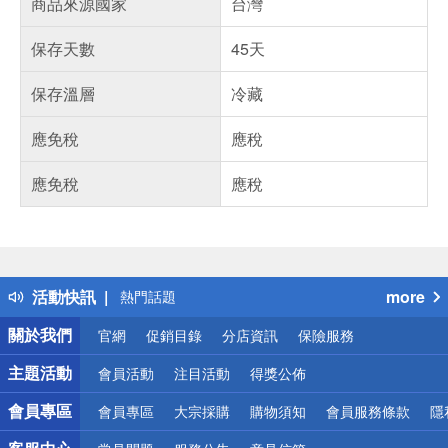
商品來源國家
台灣
保存天數
45天
保存溫層
冷藏
應免稅
應稅
應免稅
應稅
偏遠地區配送
詐騙網頁！請小心！
得獎公告
活動快訊
more
熱門話題
銀行優惠
關於我們
官網
促銷目錄
分店資訊
保險服務
偏遠地區配送
詐騙網頁！請小心！
主題活動
會員活動
注目活動
得獎公佈
會員專區
會員專區
大宗採購
購物須知
會員服務條款
隱