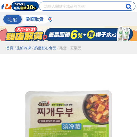
宅配
到店取貨
首頁
/ 生鮮冷凍
/ 奶蛋點心食品
/ 雞蛋．豆製品