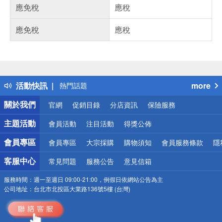
應免稅
應稅
應免稅
應稅
偏遠地區配送
詐騙網頁！請小心！
得獎公告
活動快訊
more
熱門話題
銀行優惠
關於我們
官網
促銷目錄
分店資訊
保險服務
偏遠地區配送
詐騙網頁！請小心！
主題活動
會員活動
注目活動
得獎公佈
會員專區
會員專區
大宗採購
購物須知
會員服務條款
隱
客服中心
常見問題
服務公告
意見信箱
服務時間：
週一至週日 09:00-21:00，例假日依網站公告為主
公司地址：
台北市北投區大業路136號5樓 (台灣)