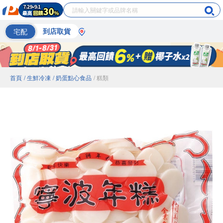
宅配
到店取貨
首頁
/ 生鮮冷凍
/ 奶蛋點心食品
/ 糕類