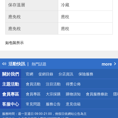
保存溫層
冷藏
應免稅
應稅
應免稅
應稅
如包裝所示
偏遠地區配送
詐騙網頁！請小心！
得獎公告
活動快訊
more
熱門話題
銀行優惠
關於我們
官網
促銷目錄
分店資訊
保險服務
偏遠地區配送
詐騙網頁！請小心！
主題活動
會員活動
注目活動
得獎公佈
會員專區
會員專區
大宗採購
購物須知
會員服務條款
隱
客服中心
常見問題
服務公告
意見信箱
服務時間：
週一至週日 09:00-21:00，例假日依網站公告為主