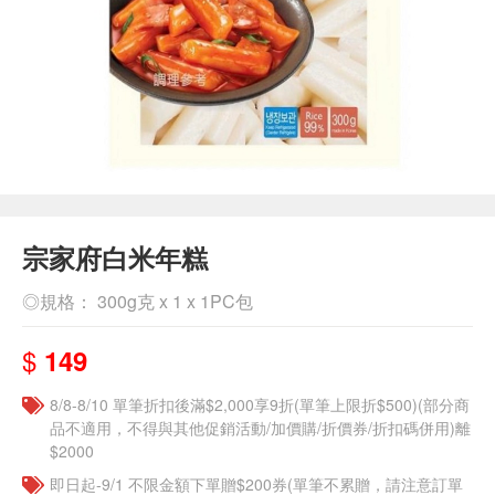
宗家府白米年糕
◎規格： 300g克 x 1 x 1PC包
$
149
8/8-8/10 單筆折扣後滿$2,000享9折(單筆上限折$500)(部分商
品不適用，不得與其他促銷活動/加價購/折價券/折扣碼併用)離
$2000
即日起-9/1 不限金額下單贈$200券(單筆不累贈，請注意訂單