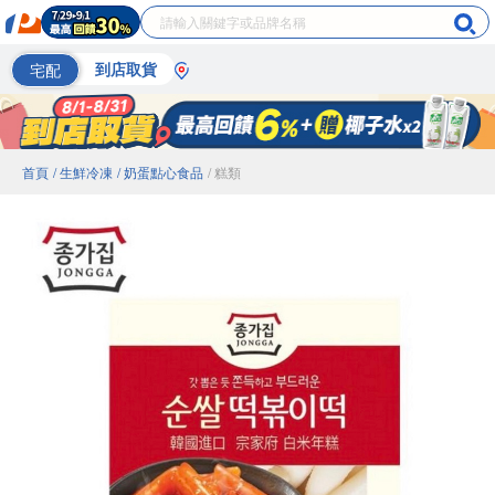
宅配
到店取貨
首頁
/ 生鮮冷凍
/ 奶蛋點心食品
/ 糕類