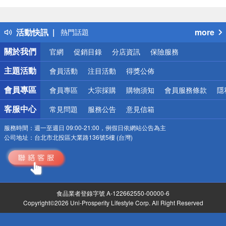
偏遠地區配送
詐騙網頁！請小心！
得獎公告
活動快訊
more
熱門話題
銀行優惠
關於我們
官網
促銷目錄
分店資訊
保險服務
偏遠地區配送
詐騙網頁！請小心！
主題活動
會員活動
注目活動
得獎公佈
會員專區
會員專區
大宗採購
購物須知
會員服務條款
隱
客服中心
常見問題
服務公告
意見信箱
服務時間：
週一至週日 09:00-21:00，例假日依網站公告為主
公司地址：
台北市北投區大業路136號5樓 (台灣)
食品業者登錄字號 A-122662550-00000-6
Copyright©2026 Uni-Prosperity Lifestyle Corp. All Right Reserved