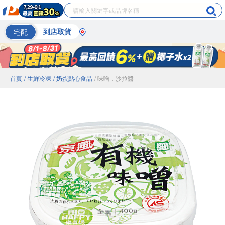
宅配
到店取貨
首頁
/ 生鮮冷凍
/ 奶蛋點心食品
/ 味噌．沙拉醬