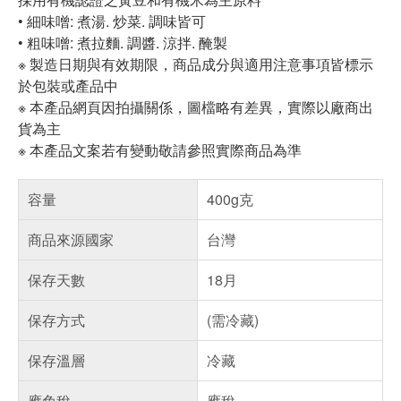
• 細味噌: 煮湯. 炒菜. 調味皆可
• 粗味噌: 煮拉麵. 調醬. 涼拌. 醃製
※ 製造日期與有效期限，商品成分與適用注意事項皆標示
於包裝或產品中
※ 本產品網頁因拍攝關係，圖檔略有差異，實際以廠商出
貨為主
※ 本產品文案若有變動敬請參照實際商品為準
容量
400g克
商品來源國家
台灣
保存天數
18月
保存方式
(需冷藏)
保存溫層
冷藏
應免稅
應稅