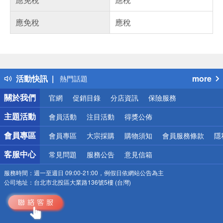
應免稅
應稅
偏遠地區配送
詐騙網頁！請小心！
得獎公告
活動快訊
more
熱門話題
銀行優惠
關於我們
官網
促銷目錄
分店資訊
保險服務
偏遠地區配送
詐騙網頁！請小心！
主題活動
會員活動
注目活動
得獎公佈
會員專區
會員專區
大宗採購
購物須知
會員服務條款
隱
客服中心
常見問題
服務公告
意見信箱
服務時間：
週一至週日 09:00-21:00，例假日依網站公告為主
公司地址：
台北市北投區大業路136號5樓 (台灣)