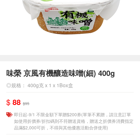
味榮 京風有機釀造味噌(細) 400g
◎規格： 400g克 x 1 x 1Box盒
$
88
$95
即日起-9/1 不限金額下單贈$200券(單筆不累贈，請注意訂單
如使用折價券/折扣碼則不符贈送資格，贈送之折價券消費指定
品滿$2,000可折，不得與其他優惠活動合併使用)