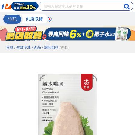
宅配
到店取貨
首頁
/ 生鮮冷凍
/ 肉品
/ 調味肉品
/ 醃肉