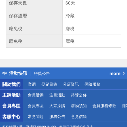
保存天數
60天
保存溫層
冷藏
應免稅
應稅
應免稅
應稅
偏遠地區配送
詐騙網頁！請小心！
得獎公告
活動快訊
more
熱門話題
銀行優惠
關於我們
官網
促銷目錄
分店資訊
保險服務
偏遠地區配送
詐騙網頁！請小心！
主題活動
會員活動
注目活動
得獎公佈
會員專區
會員專區
大宗採購
購物須知
會員服務條款
隱
客服中心
常見問題
服務公告
意見信箱
服務時間：
週一至週日 09:00-21:00，例假日依網站公告為主