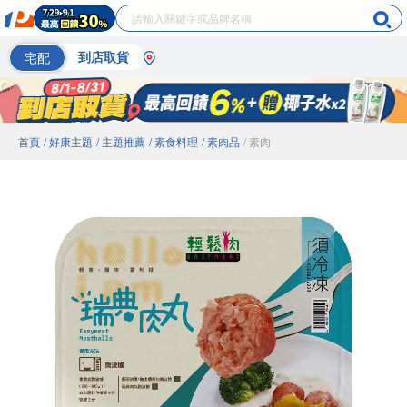
宅配
到店取貨
首頁
/ 好康主題
/ 主題推薦
/ 素食料理
/ 素肉品
/ 素肉