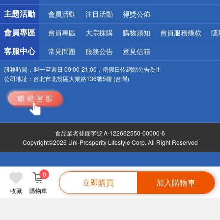
詐騙網頁！請小心！
主題活動
會員活動
注目活動
得獎公佈
會員專區
會員專區
大宗採購
購物須知
會員服務條款
隱
客服中心
常見問題
服務公告
意見信箱
服務時間：
週一至週日 09:00-21:00，例假日依網站公告為主
公司地址：
台北市北投區大業路136號5樓 (台灣)
食品業者登錄字號 A-122662550-00000-6
Copyright©2026 Uni-Prosperity Lifestyle Corp. All Right Reserved
0
立即購買
加入購物車
收藏
購物車