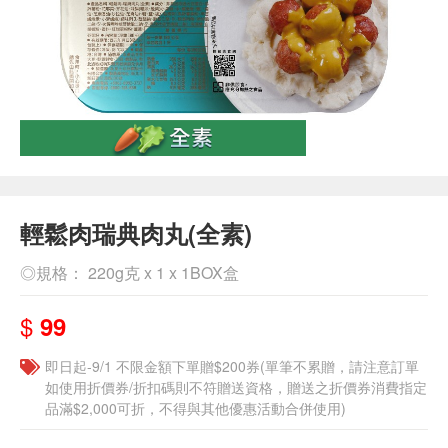
輕鬆肉瑞典肉丸(全素)
◎規格： 220g克 x 1 x 1BOX盒
$
99
即日起-9/1 不限金額下單贈$200券(單筆不累贈，請注意訂單
如使用折價券/折扣碼則不符贈送資格，贈送之折價券消費指定
品滿$2,000可折，不得與其他優惠活動合併使用)