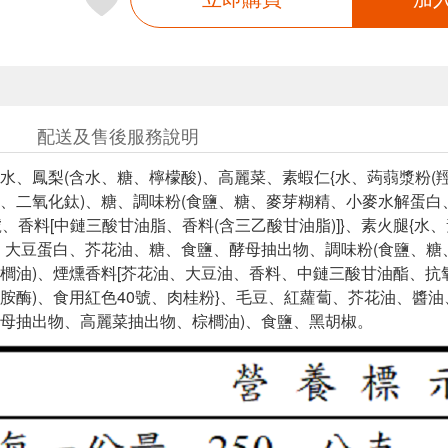
配送及售後服務說明
水、鳳梨(含水、糖、檸檬酸)、高麗菜、素蝦仁{水、蒟蒻漿粉
、二氧化鈦)、糖、調味粉(食鹽、糖、麥芽糊精、小麥水解蛋白
號、香料[中鏈三酸甘油脂、香料(含三乙酸甘油脂)]}、素火腿{
、大豆蛋白、芥花油、糖、食鹽、酵母抽出物、調味粉(食鹽、
櫚油)、煙燻香料[芥花油、大豆油、香料、中鏈三酸甘油酯、抗氧
胺酶)、食用紅色40號、肉桂粉}、毛豆、紅蘿蔔、芥花油、醬
母抽出物、高麗菜抽出物、棕櫚油)、食鹽、黑胡椒。