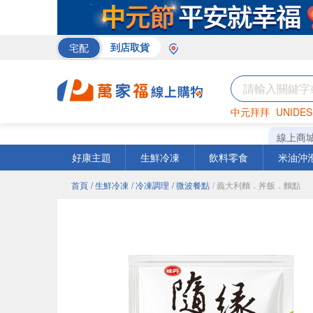
宅配
到店取貨
中元拜拜
UNIDES
巧克力
罐頭
海苔
線上商
好康主題
生鮮冷凍
飲料零食
米油沖
首頁
/ 生鮮冷凍
/ 冷凍調理
/ 微波餐點
/ 義大利麵．丼飯．麵點