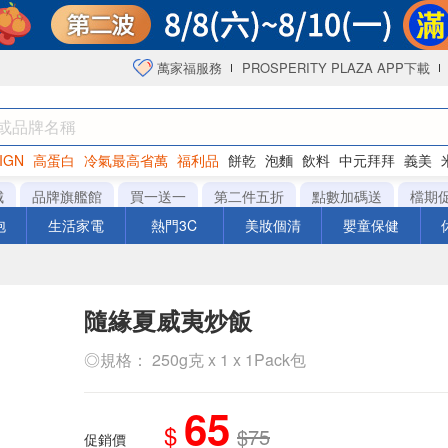
萬家福服務
PROSPERITY PLAZA APP下載
IGN
高蛋白
冷氣最高省萬
福利品
餅乾
泡麵
飲料
中元拜拜
義美
洋芋片
城
品牌旗艦館
買一送一
第二件五折
點數加碼送
檔期
泡
生活家電
熱門3C
美妝個清
嬰童保健
隨緣夏威夷炒飯
◎規格： 250g克 x 1 x 1Pack包
65
$
$75
促銷價