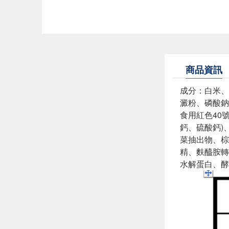
商品資訊
成分：白米、
澱粉、磷酸鈉
食用紅色40
鈣、硫酸鈣)
菜抽出物、棕
精、麩醯胺轉
水解蛋白、酵