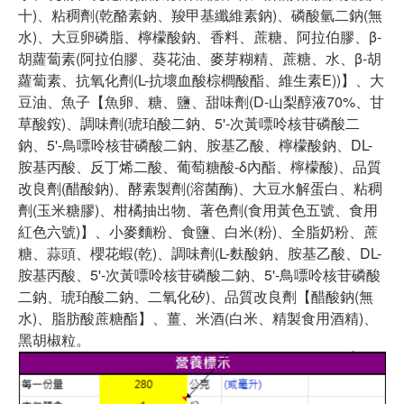
十)、粘稠劑(乾酪素鈉、羧甲基纖維素鈉)、磷酸氫二鈉(無
水)、大豆卵磷脂、檸檬酸鈉、香料、蔗糖、阿拉伯膠、β-
胡蘿蔔素(阿拉伯膠、葵花油、麥芽糊精、蔗糖、水、β-胡
蘿蔔素、抗氧化劑(L-抗壞血酸棕櫚酸酯、維生素E))】、大
豆油、魚子【魚卵、糖、鹽、甜味劑(D-山梨醇液70%、甘
草酸銨)、調味劑(琥珀酸二鈉、5'-次黃嘌呤核苷磷酸二
鈉、5'-鳥嘌呤核苷磷酸二鈉、胺基乙酸、檸檬酸鈉、DL-
胺基丙酸、反丁烯二酸、葡萄糖酸-δ內酯、檸檬酸)、品質
改良劑(醋酸鈉)、酵素製劑(溶菌酶)、大豆水解蛋白、粘稠
劑(玉米糖膠)、柑橘抽出物、著色劑(食用黃色五號、食用
紅色六號)】、小麥麵粉、食鹽、白米(粉)、全脂奶粉、蔗
糖、蒜頭、櫻花蝦(乾)、調味劑(L-麩酸鈉、胺基乙酸、DL-
胺基丙酸、5'-次黃嘌呤核苷磷酸二鈉、5'-鳥嘌呤核苷磷酸
二鈉、琥珀酸二鈉、二氧化矽)、品質改良劑【醋酸鈉(無
水)、脂肪酸蔗糖酯】、薑、米酒(白米、精製食用酒精)、
黑胡椒粒。