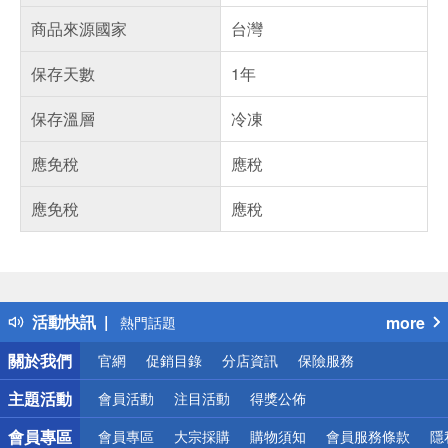
商品來源國家
台灣
保存天數
1年
保存溫層
冷凍
應免稅
應稅
應免稅
應稅
偏遠地區配送
詐騙網頁！請小心！
得獎公告
活動快訊
more
熱門話題
銀行優惠
關於我們
官網
促銷目錄
分店資訊
保險服務
偏遠地區配送
詐騙網頁！請小心！
主題活動
會員活動
注目活動
得獎公佈
會員專區
會員專區
大宗採購
購物須知
會員服務條款
隱