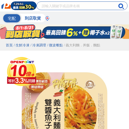
宅配
到店取貨
首頁
/ 生鮮冷凍
/ 冷凍調理
/ 微波餐點
/ 義大利麵．丼飯．麵點