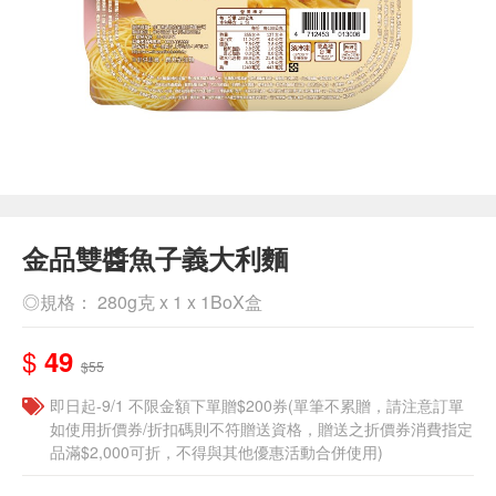
金品雙醬魚子義大利麵
◎規格： 280g克 x 1 x 1BoX盒
$
49
$55
即日起-9/1 不限金額下單贈$200券(單筆不累贈，請注意訂單
如使用折價券/折扣碼則不符贈送資格，贈送之折價券消費指定
品滿$2,000可折，不得與其他優惠活動合併使用)