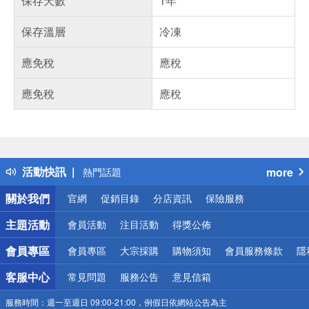
保存天數
1年
保存溫層
冷凍
應免稅
應稅
應免稅
應稅
偏遠地區配送
詐騙網頁！請小心！
得獎公告
活動快訊
more
熱門話題
銀行優惠
關於我們
官網
促銷目錄
分店資訊
保險服務
偏遠地區配送
詐騙網頁！請小心！
主題活動
會員活動
注目活動
得獎公佈
會員專區
會員專區
大宗採購
購物須知
會員服務條款
隱
客服中心
常見問題
服務公告
意見信箱
服務時間：
週一至週日 09:00-21:00，例假日依網站公告為主