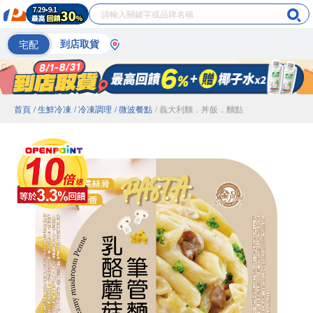
宅配
到店取貨
首頁
/ 生鮮冷凍
/ 冷凍調理
/ 微波餐點
/ 義大利麵．丼飯．麵點