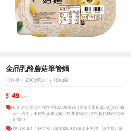
金品乳酪蘑菇筆管麵
◎規格： 280g克 x 1 x 1Bag袋
$
49
$55
8/8-8/10 單筆折扣後滿$2,000享9折(單筆上限折$500)(部分商
品不適用，不得與其他促銷活動/加價購/折價券/折扣碼併用)離
$2000
即日起-9/1 不限金額下單贈$200券(單筆不累贈，請注意訂單