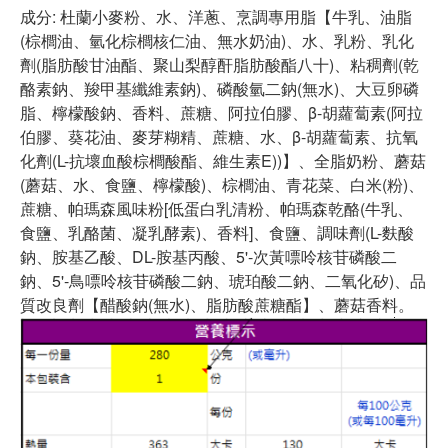
成分: 杜蘭小麥粉、水、洋蔥、烹調專用脂【牛乳、油脂
(棕櫚油、氫化棕櫚核仁油、無水奶油)、水、乳粉、乳化
劑(脂肪酸甘油酯、聚山梨醇酐脂肪酸酯八十)、粘稠劑(乾
酪素鈉、羧甲基纖維素鈉)、磷酸氫二鈉(無水)、大豆卵磷
脂、檸檬酸鈉、香料、蔗糖、阿拉伯膠、β-胡蘿蔔素(阿拉
伯膠、葵花油、麥芽糊精、蔗糖、水、β-胡蘿蔔素、抗氧
化劑(L-抗壞血酸棕櫚酸酯、維生素E))】、全脂奶粉、蘑菇
(蘑菇、水、食鹽、檸檬酸)、棕櫚油、青花菜、白米(粉)、
蔗糖、帕瑪森風味粉[低蛋白乳清粉、帕瑪森乾酪(牛乳、
食鹽、乳酪菌、凝乳酵素)、香料]、食鹽、調味劑(L-麩酸
鈉、胺基乙酸、DL-胺基丙酸、5'-次黃嘌呤核苷磷酸二
鈉、5'-鳥嘌呤核苷磷酸二鈉、琥珀酸二鈉、二氧化矽)、品
質改良劑【醋酸鈉(無水)、脂肪酸蔗糖酯】、蘑菇香料。