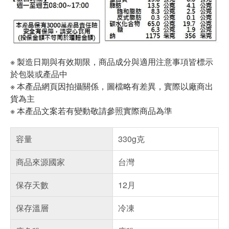
※ 製造日期與有效期限，商品成分與適用注意事項皆標示
於包裝或產品中
※ 本產品網頁因拍攝關係，圖檔略有差異，實際以廠商出
貨為主
※ 本產品文案若有變動敬請參照實際商品為準
容量
330g克
商品來源國家
台灣
保存天數
12月
保存溫層
冷凍