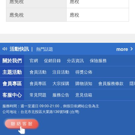
應免稅
應稅
應免稅
應稅
偏遠地區配送
詐騙網頁！請小心！
得獎公告
活動快訊
more
熱門話題
銀行優惠
關於我們
官網
促銷目錄
分店資訊
保險服務
偏遠地區配送
詐騙網頁！請小心！
主題活動
會員活動
注目活動
得獎公佈
會員專區
會員專區
大宗採購
購物須知
會員服務條款
隱
客服中心
常見問題
服務公告
意見信箱
服務時間：
週一至週日 09:00-21:00，例假日依網站公告為主
公司地址：
台北市北投區大業路136號5樓 (台灣)