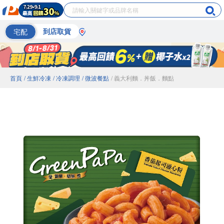
宅配
到店取貨
首頁
/ 生鮮冷凍
/ 冷凍調理
/ 微波餐點
/ 義大利麵．丼飯．麵點