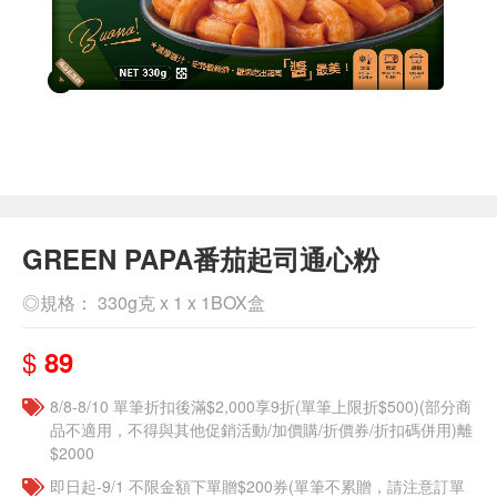
GREEN PAPA番茄起司通心粉
◎規格： 330g克 x 1 x 1BOX盒
$
89
8/8-8/10 單筆折扣後滿$2,000享9折(單筆上限折$500)(部分商
品不適用，不得與其他促銷活動/加價購/折價券/折扣碼併用)離
$2000
即日起-9/1 不限金額下單贈$200券(單筆不累贈，請注意訂單