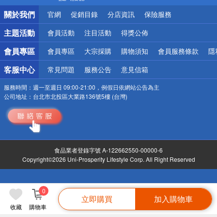
銀行優惠
關於我們
官網
促銷目錄
分店資訊
保險服務
偏遠地區配送
詐騙網頁！請小心！
主題活動
會員活動
注目活動
得獎公佈
會員專區
會員專區
大宗採購
購物須知
會員服務條款
隱
客服中心
常見問題
服務公告
意見信箱
服務時間：
週一至週日 09:00-21:00，例假日依網站公告為主
公司地址：
台北市北投區大業路136號5樓 (台灣)
食品業者登錄字號 A-122662550-00000-6
Copyright©2026 Uni-Prosperity Lifestyle Corp. All Right Reserved
0
立即購買
加入購物車
收藏
購物車