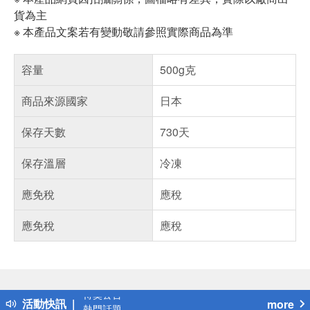
貨為主
※ 本產品文案若有變動敬請參照實際商品為準
容量
500g克
商品來源國家
日本
保存天數
730天
保存溫層
冷凍
應免稅
應稅
應免稅
應稅
偏遠地區配送
詐騙網頁！請小心！
得獎公告
活動快訊
more
熱門話題