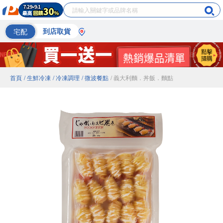
宅配
到店取貨
首頁
/ 生鮮冷凍
/ 冷凍調理
/ 微波餐點
/ 義大利麵．丼飯．麵點