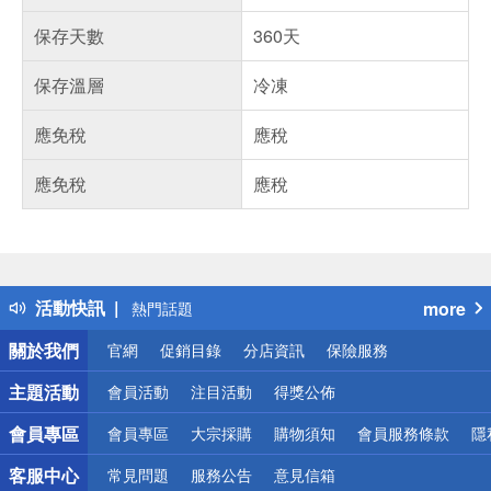
保存天數
360天
保存溫層
冷凍
應免稅
應稅
應免稅
應稅
偏遠地區配送
詐騙網頁！請小心！
得獎公告
活動快訊
more
熱門話題
銀行優惠
關於我們
官網
促銷目錄
分店資訊
保險服務
偏遠地區配送
詐騙網頁！請小心！
主題活動
會員活動
注目活動
得獎公佈
會員專區
會員專區
大宗採購
購物須知
會員服務條款
隱
客服中心
常見問題
服務公告
意見信箱