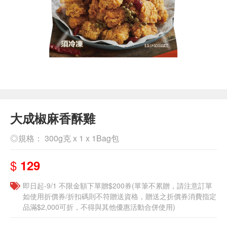
大成椒麻香酥雞
◎規格： 300g克 x 1 x 1Bag包
$
129
即日起-9/1 不限金額下單贈$200券(單筆不累贈，請注意訂單
如使用折價券/折扣碼則不符贈送資格，贈送之折價券消費指定
品滿$2,000可折，不得與其他優惠活動合併使用)