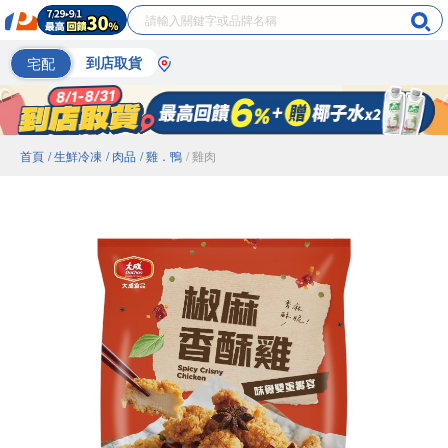
宅配
到店取貨
首頁
/ 生鮮冷凍
/ 肉品
/ 雞．鴨
/ 雞肉