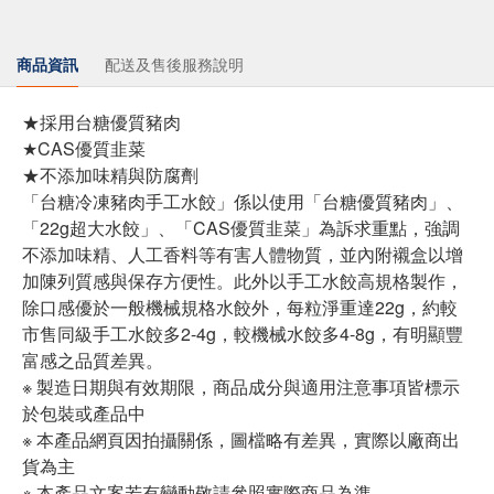
商品資訊
配送及售後服務說明
★採用台糖優質豬肉
★CAS優質韭菜
★不添加味精與防腐劑
「台糖冷凍豬肉手工水餃」係以使用「台糖優質豬肉」、
「22g超大水餃」、「CAS優質韭菜」為訴求重點，強調
不添加味精、人工香料等有害人體物質，並內附襯盒以增
加陳列質感與保存方便性。此外以手工水餃高規格製作，
除口感優於一般機械規格水餃外，每粒淨重達22g，約較
市售同級手工水餃多2-4g，較機械水餃多4-8g，有明顯豐
富感之品質差異。
※ 製造日期與有效期限，商品成分與適用注意事項皆標示
於包裝或產品中
※ 本產品網頁因拍攝關係，圖檔略有差異，實際以廠商出
貨為主
※ 本產品文案若有變動敬請參照實際商品為準