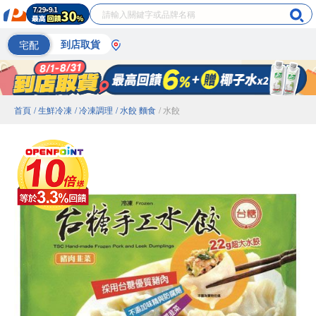
宅配
到店取貨
首頁
/ 生鮮冷凍
/ 冷凍調理
/ 水餃 麵食
/ 水餃