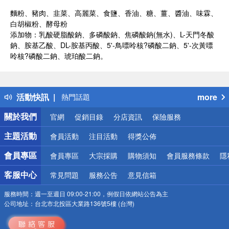
麵粉、豬肉、韭菜、高麗菜、食鹽、香油、糖、薑、醬油、味霖、
白胡椒粉、酵母粉
添加物：乳酸硬脂酸鈉、多磷酸鈉、焦磷酸鈉(無水)、L-天門冬酸
鈉、胺基乙酸、DL-胺基丙酸、5'-鳥嘌呤核?磷酸二鈉、5'-次黃嘌
呤核?磷酸二鈉、琥珀酸二鈉。
偏遠地區配送
詐騙網頁！請小心！
得獎公告
活動快訊
more
熱門話題
銀行優惠
關於我們
官網
促銷目錄
分店資訊
保險服務
偏遠地區配送
詐騙網頁！請小心！
主題活動
會員活動
注目活動
得獎公佈
會員專區
會員專區
大宗採購
購物須知
會員服務條款
隱
客服中心
常見問題
服務公告
意見信箱
服務時間：
週一至週日 09:00-21:00，例假日依網站公告為主
公司地址：
台北市北投區大業路136號5樓 (台灣)