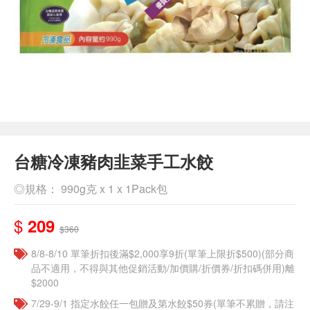
台糖冷凍豬肉韭菜手工水餃
◎規格： 990g克 x 1 x 1Pack包
$
209
$360
8/8-8/10 單筆折扣後滿$2,000享9折(單筆上限折$500)(部分商
品不適用，不得與其他促銷活動/加價購/折價券/折扣碼併用)離
$2000
7/29-9/1 指定水餃任一包贈及第水餃$50券(單筆不累贈，請注