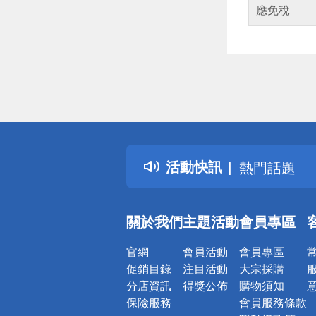
應免稅
偏遠地區配
詐騙網頁！
得獎公告
活動快訊
熱門話題
銀行優惠
偏遠地區配
關於我們
主題活動
會員專區
詐騙網頁！
官網
會員活動
會員專區
促銷目錄
注目活動
大宗採購
分店資訊
得獎公佈
購物須知
保險服務
會員服務條款