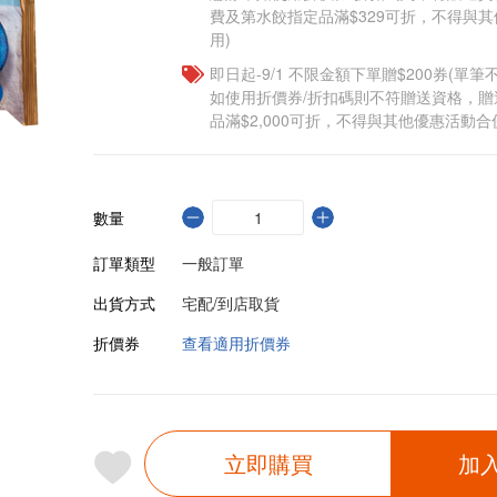
費及第水餃指定品滿$329可折，不得與
用)
即日起-9/1 不限金額下單贈$200券(單
如使用折價券/折扣碼則不符贈送資格，
品滿$2,000可折，不得與其他優惠活動合
數量
訂單類型
一般訂單
出貨方式
宅配/到店取貨
折價券
查看適用折價券
立即購買
加