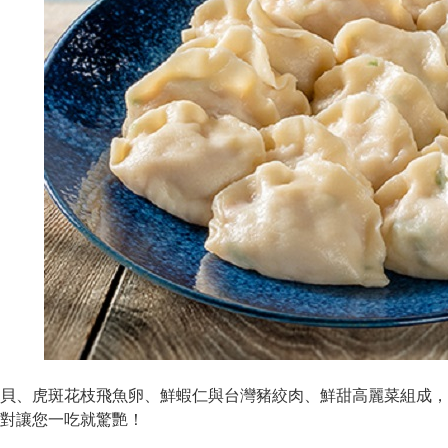
貝、虎斑花枝飛魚卵、鮮蝦仁與台灣豬絞肉、鮮甜高麗菜組成，
對讓您一吃就驚艷！