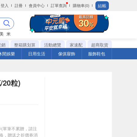
結帳
登入
註冊
會員中心
訂單查詢
購物車(0)
美
米
促銷
整箱購划算
活動總覽
家速配
超商取貨
休閒娛樂
日用生活
傢俱寢飾
服飾鞋包
20粒)
0券(單筆不累贈，請注
資格，贈送之折價券消