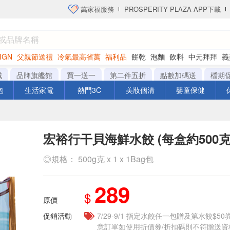
萬家福服務
PROSPERITY PLAZA APP下載
IGN
父親節送禮
冷氣最高省萬
福利品
餅乾
泡麵
飲料
中元拜拜
義
衛生紙
城
品牌旗艦館
買一送一
第二件五折
點數加碼送
檔期
泡
生活家電
熱門3C
美妝個清
嬰童保健
宏裕行干貝海鮮水餃 (每盒約500克/
◎規格： 500g克 x 1 x 1Bag包
289
$
原價
促銷活動
7/29-9/1 指定水餃任一包贈及第水餃$5
意訂單如使用折價券/折扣碼則不符贈送