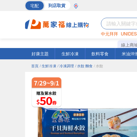
宅配
到店取貨
中元拜拜
UNIDES
海苔
巧克力
罐頭
線上商
好康主題
生鮮冷凍
飲料零食
米油沖
首頁
/ 生鮮冷凍
/ 冷凍調理
/ 水餃 麵食
/ 水餃