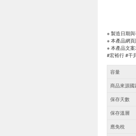
※ 製造日期
※ 本產品網
※ 本產品文
#宏裕行 #干
容量
商品來源國
保存天數
保存溫層
應免稅