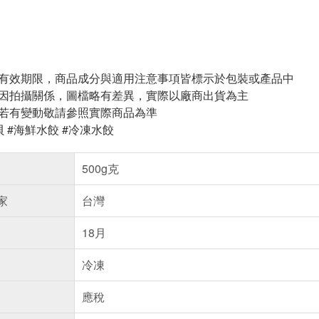
與有效期限，商品成分與適用注意事項皆標示於包裝或產品中
頁因拍攝關係，圖檔略有差異，實際以廠商出貨為主
案若有變動敬請參照實際商品為準
貝 #海鮮水餃 #冷凍水餃
500g克
家
台灣
18月
冷凍
應稅