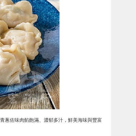
青蔥佐味肉餡飽滿、濃郁多汁，鮮美海味與豐富