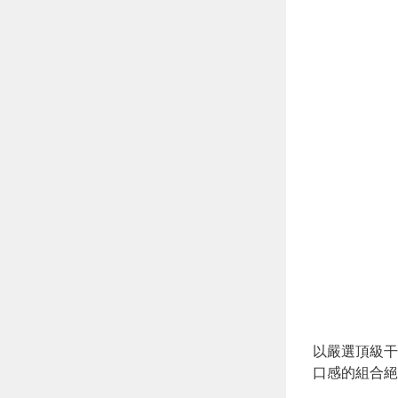
以嚴選頂級干
口感的組合絕