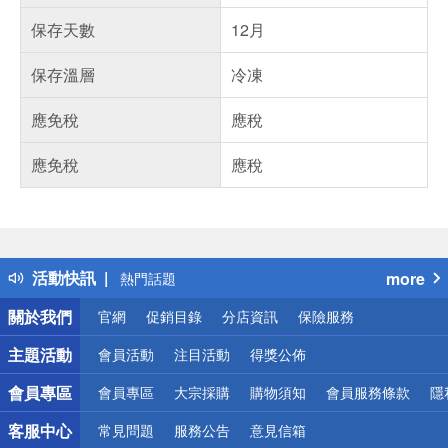
保存天數
12月
保存溫層
冷凍
應免稅
應稅
應免稅
應稅
偏遠地區配送
詐騙網頁！請小心！
得獎公告
活動快訊
more
熱門話題
銀行優惠
關於我們
官網
促銷目錄
分店資訊
保險服務
偏遠地區配送
詐騙網頁！請小心！
主題活動
會員活動
注目活動
得獎公佈
會員專區
會員專區
大宗採購
購物須知
會員服務條款
隱
客服中心
常見問題
服務公告
意見信箱