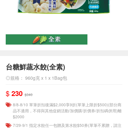
台糖鮮蔬水餃(全素)
◎規格： 960g克 x 1 x 1Bag包
$
230
$340
8/8-8/10 單筆折扣後滿$2,000享9折(單筆上限折$500)(部分商
品不適用，不得與其他促銷活動/加價購/折價券/折扣碼併用)離
$2000
7/29-9/1 指定水餃任一包贈及第水餃$50券(單筆不累贈，請注