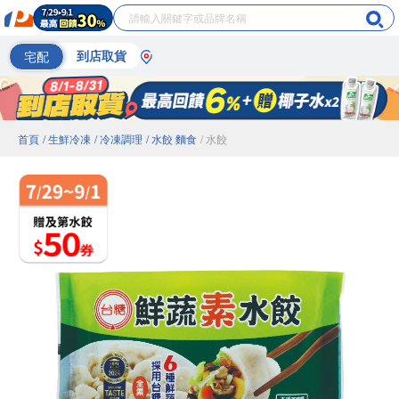
宅配
到店取貨
首頁
/ 生鮮冷凍
/ 冷凍調理
/ 水餃 麵食
/ 水餃