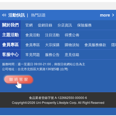
詐騙網頁！請小心！
得獎公告
活動快訊
more
熱門話題
銀行優惠
關於我們
官網
促銷目錄
分店資訊
保險服務
偏遠地區配送
詐騙網頁！請小心！
主題活動
會員活動
注目活動
得獎公佈
會員專區
會員專區
大宗採購
購物須知
會員服務條款
隱
客服中心
常見問題
服務公告
意見信箱
服務時間：
週一至週日 09:00-21:00，例假日依網站公告為主
公司地址：
台北市北投區大業路136號5樓 (台灣)
食品業者登錄字號 A-122662550-00000-6
Copyright©2026 Uni-Prosperity Lifestyle Corp. All Right Reserved