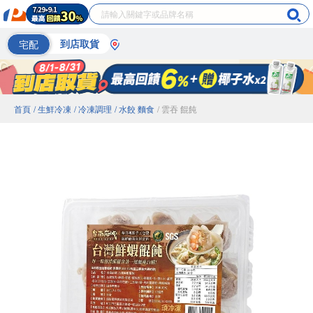
宅配
到店取貨
首頁
/ 生鮮冷凍
/ 冷凍調理
/ 水餃 麵食
/ 雲吞 餛飩