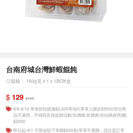
台南府城台灣鮮蝦餛飩
◎規格： 150g克 x 1 x 1BOX盒
$
129
$149
8/8-8/10 單筆折扣後滿$2,000享9折(單筆上限折$500)(部分商
品不適用，不得與其他促銷活動/加價購/折價券/折扣碼併用)離
$2000
即日起-9/1 不限金額下單贈$200券(單筆不累贈，請注意訂單