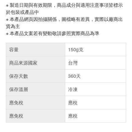
※ 製造日期與有效期限，商品成分與適用注意事項皆標示
於包裝或產品中
※ 本產品網頁因拍攝關係，圖檔略有差異，實際以廠商出
貨為主
※ 本產品文案若有變動敬請參照實際商品為準
容量
150g克
商品來源國家
台灣
保存天數
360天
保存溫層
冷凍
應免稅
應稅
應免稅
應稅
偏遠地區配送