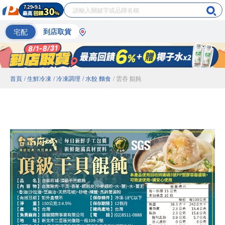
宅配
到店取貨
首頁
/ 生鮮冷凍
/ 冷凍調理
/ 水餃 麵食
/ 雲吞 餛飩