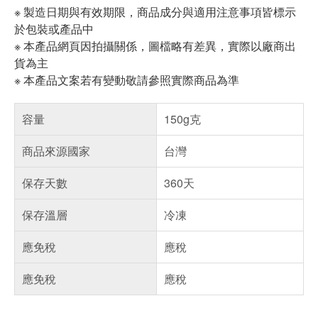
※ 製造日期與有效期限，商品成分與適用注意事項皆標示
於包裝或產品中
※ 本產品網頁因拍攝關係，圖檔略有差異，實際以廠商出
貨為主
※ 本產品文案若有變動敬請參照實際商品為準
容量
150g克
商品來源國家
台灣
保存天數
360天
保存溫層
冷凍
應免稅
應稅
應免稅
應稅
偏遠地區配送