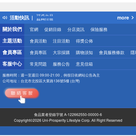
詐騙網頁！請小心！
得獎公告
活動快訊
more
熱門話題
銀行優惠
關於我們
官網
促銷目錄
分店資訊
保險服務
偏遠地區配送
詐騙網頁！請小心！
主題活動
會員活動
注目活動
得獎公佈
會員專區
會員專區
大宗採購
購物須知
會員服務條款
隱
客服中心
常見問題
服務公告
意見信箱
服務時間：
週一至週日 09:00-21:00，例假日依網站公告為主
公司地址：
台北市北投區大業路136號5樓 (台灣)
食品業者登錄字號 A-122662550-00000-6
Copyright©2026 Uni-Prosperity Lifestyle Corp. All Right Reserved