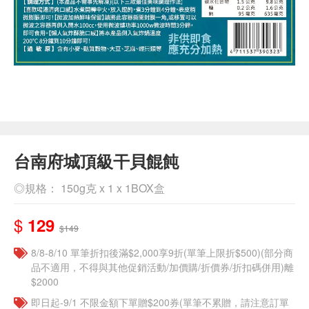
台南府城頂級干貝餛飩
◎規格： 150g克 x 1 x 1BOX盒
$
129
$149
8/8-8/10 單筆折扣後滿$2,000享9折(單筆上限折$500)(部分商
品不適用，不得與其他促銷活動/加價購/折價券/折扣碼併用)離
$2000
即日起-9/1 不限金額下單贈$200券(單筆不累贈，請注意訂單