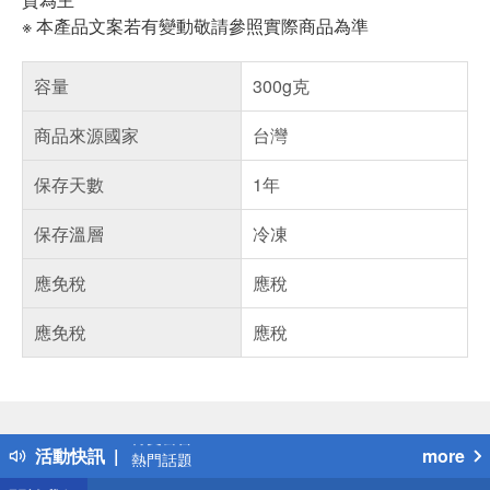
※ 本產品文案若有變動敬請參照實際商品為準
容量
300g克
商品來源國家
台灣
保存天數
1年
保存溫層
冷凍
應免稅
應稅
應免稅
應稅
偏遠地區配送
詐騙網頁！請小心！
得獎公告
活動快訊
more
熱門話題
銀行優惠