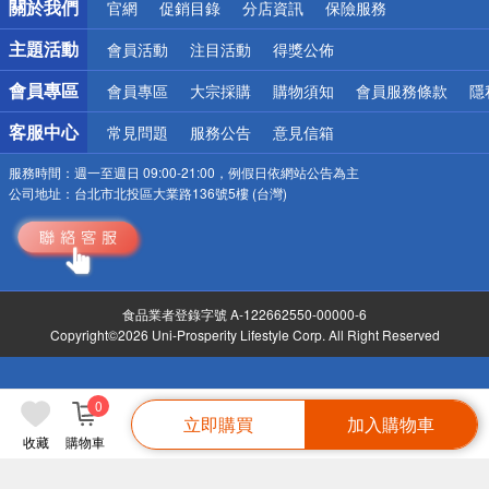
關於我們
官網
促銷目錄
分店資訊
保險服務
偏遠地區配送
詐騙網頁！請小心！
主題活動
會員活動
注目活動
得獎公佈
會員專區
會員專區
大宗採購
購物須知
會員服務條款
隱
客服中心
常見問題
服務公告
意見信箱
服務時間：
週一至週日 09:00-21:00，例假日依網站公告為主
公司地址：
台北市北投區大業路136號5樓 (台灣)
食品業者登錄字號 A-122662550-00000-6
Copyright©2026 Uni-Prosperity Lifestyle Corp. All Right Reserved
0
立即購買
加入購物車
收藏
購物車