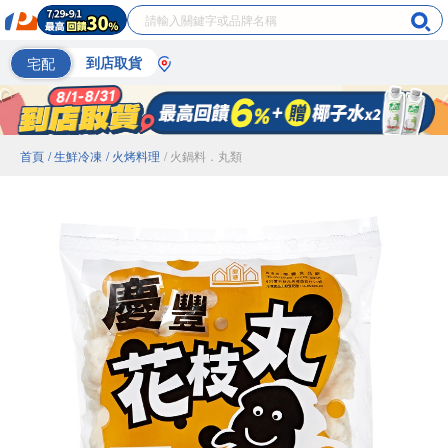
宅配
到店取貨
首頁
/ 生鮮冷凍
/ 火烤料理
/ 火鍋料．丸類