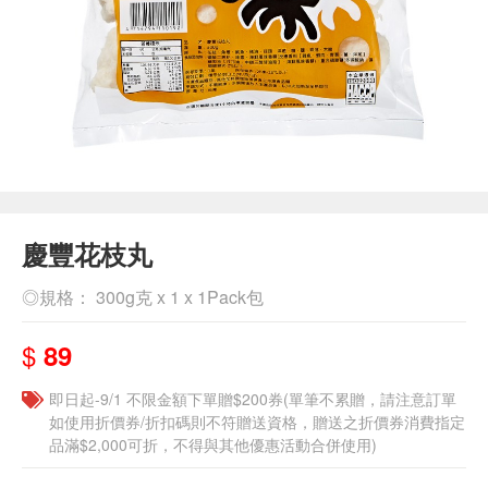
慶豐花枝丸
◎規格： 300g克 x 1 x 1Pack包
$
89
即日起-9/1 不限金額下單贈$200券(單筆不累贈，請注意訂單
如使用折價券/折扣碼則不符贈送資格，贈送之折價券消費指定
品滿$2,000可折，不得與其他優惠活動合併使用)