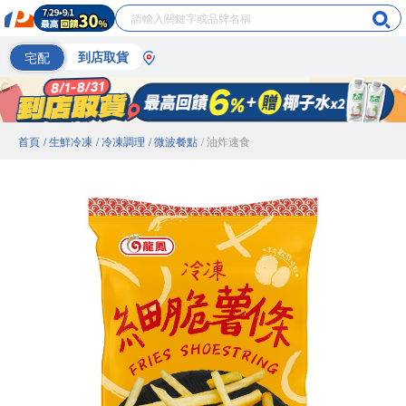
宅配
到店取貨
首頁
/ 生鮮冷凍
/ 冷凍調理
/ 微波餐點
/ 油炸速食