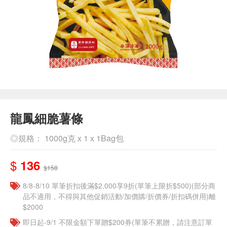
龍鳳細脆薯條
◎規格： 1000g克 x 1 x 1Bag包
$
136
$158
8/8-8/10 單筆折扣後滿$2,000享9折(單筆上限折$500)(部分商
品不適用，不得與其他促銷活動/加價購/折價券/折扣碼併用)離
$2000
即日起-9/1 不限金額下單贈$200券(單筆不累贈，請注意訂單