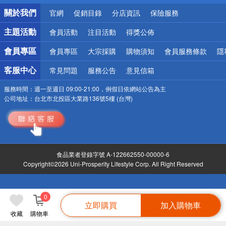
銀行優惠
關於我們
官網
促銷目錄
分店資訊
保險服務
偏遠地區配送
詐騙網頁！請小心！
主題活動
會員活動
注目活動
得獎公佈
會員專區
會員專區
大宗採購
購物須知
會員服務條款
隱
客服中心
常見問題
服務公告
意見信箱
服務時間：
週一至週日 09:00-21:00，例假日依網站公告為主
公司地址：
台北市北投區大業路136號5樓 (台灣)
食品業者登錄字號 A-122662550-00000-6
Copyright©2026 Uni-Prosperity Lifestyle Corp. All Right Reserved
0
立即購買
加入購物車
收藏
購物車