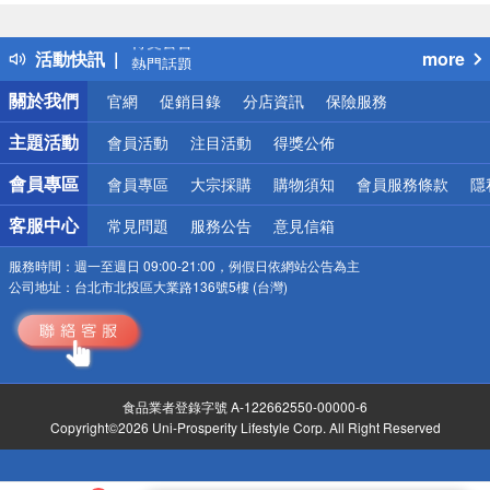
詐騙網頁！請小心！
得獎公告
活動快訊
more
熱門話題
銀行優惠
關於我們
官網
促銷目錄
分店資訊
保險服務
偏遠地區配送
詐騙網頁！請小心！
主題活動
會員活動
注目活動
得獎公佈
會員專區
會員專區
大宗採購
購物須知
會員服務條款
隱
客服中心
常見問題
服務公告
意見信箱
服務時間：
週一至週日 09:00-21:00，例假日依網站公告為主
公司地址：
台北市北投區大業路136號5樓 (台灣)
食品業者登錄字號 A-122662550-00000-6
Copyright©2026 Uni-Prosperity Lifestyle Corp. All Right Reserved