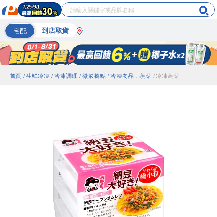
宅配
到店取貨
首頁
/ 生鮮冷凍
/ 冷凍調理
/ 微波餐點
/ 冷凍肉品．蔬菜
/ 冷凍蔬菜