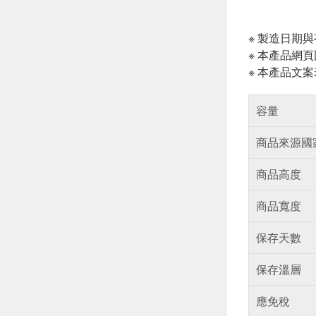
※ 製造日期
※ 本產品網
※ 本產品文
容量
商品來源國
商品高度
商品寬度
保存天數
保存溫層
應免稅