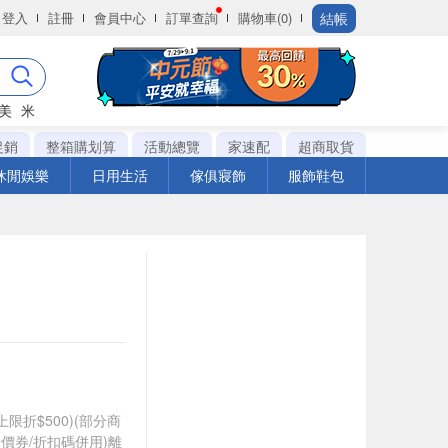
結帳
登入
註冊
會員中心
訂單查詢
購物車(0)
美
米
促銷
整箱購划算
活動總覽
家速配
超商取貨
休閒娛樂
日用生活
傢俱寢飾
服飾鞋包
筆上限折$500)(部分商
價券/折扣碼併用)離