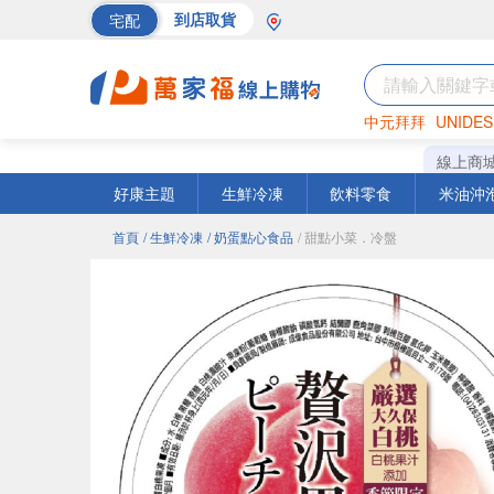
宅配
到店取貨
中元拜拜
UNIDES
巧克力
罐頭
海苔
線上商
好康主題
生鮮冷凍
飲料零食
米油沖
首頁
/ 生鮮冷凍
/ 奶蛋點心食品
/ 甜點小菜．冷盤