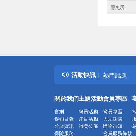
應免稅
偏遠地區配
詐騙網頁！
得獎公告
活動快訊
熱門話題
銀行優惠
偏遠地區配
關於我們
主題活動
會員專區
詐騙網頁！
官網
會員活動
會員專區
促銷目錄
注目活動
大宗採購
分店資訊
得獎公佈
購物須知
保險服務
會員服務條款