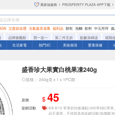
萬家福服務
PROSPERITY PLAZA APP下載
IGN
父親節送禮
冷氣最高省萬
福利品
餅乾
泡麵
飲料
中元拜拜
義
洋芋片
城
品牌旗艦館
買一送一
第二件五折
點數加碼送
檔期
泡
生活家電
熱門3C
美妝個清
嬰童保健
盛香珍大果實白桃果凍240g
◎規格： 240g克 x 1 x 1PC顆
45
$
原價
促銷活動
8/8-8/10 單筆折扣後滿$2,000享9折(單
品不適用，不得與其他促銷活動/加價購/折