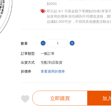
$2000
即日起-9/1 不限金額下單贈$200券(單
如使用折價券/折扣碼則不符贈送資格，
品滿$2,000可折，不得與其他優惠活動合
數量
訂單類型
一般訂單
出貨方式
宅配/到店取貨
折價券
查看適用折價券
立即購買
加