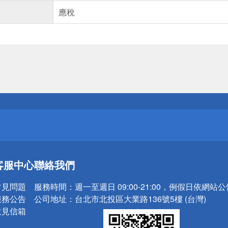
應稅
送
請小心！
送
客服中心
聯絡我們
請小心！
常見問題
服務時間：
週一至週日 09:00-21:00，例假日依網站
服務公告
公司地址：
台北市北投區大業路136號5樓 (台灣)
意見信箱