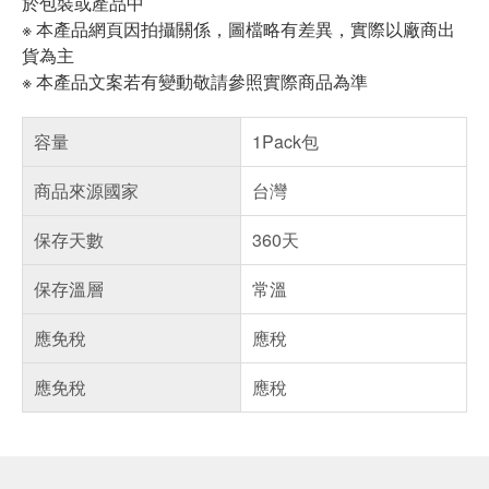
於包裝或產品中
※ 本產品網頁因拍攝關係，圖檔略有差異，實際以廠商出
貨為主
※ 本產品文案若有變動敬請參照實際商品為準
容量
1Pack包
商品來源國家
台灣
保存天數
360天
保存溫層
常溫
應免稅
應稅
應免稅
應稅
偏遠地區配送
詐騙網頁！請小心！
得獎公告