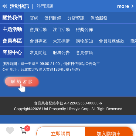
活動快訊
more
熱門話題
銀行優惠
關於我們
官網
促銷目錄
分店資訊
保險服務
偏遠地區配送
詐騙網頁！請小心！
主題活動
會員活動
注目活動
得獎公佈
會員專區
會員專區
大宗採購
購物須知
會員服務條款
隱
客服中心
常見問題
服務公告
意見信箱
服務時間：
週一至週日 09:00-21:00，例假日依網站公告為主
公司地址：
台北市北投區大業路136號5樓 (台灣)
食品業者登錄字號 A-122662550-00000-6
Copyright©2026 Uni-Prosperity Lifestyle Corp. All Right Reserved
0
立即購買
加入購物車