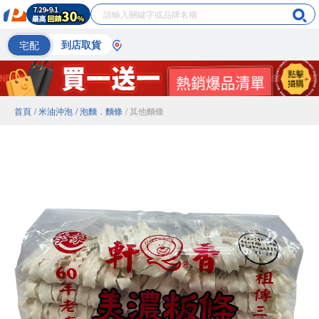
宅配
到店取貨
首頁
/ 米油沖泡
/ 泡麵．麵條
/ 其他麵條