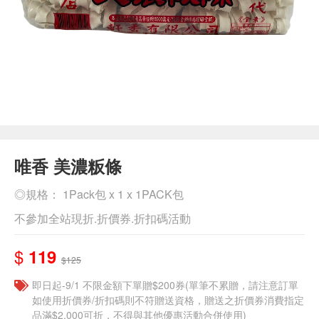
唯香 美濃粄條
◎規格： 1Pack包 x 1 x 1PACK包
不參加全站現折.折價券.折扣碼活動
$
119
$125
即日起-9/1 不限金額下單贈$200券(單筆不累贈，請注意訂單
如使用折價券/折扣碼則不符贈送資格，贈送之折價券消費指定
品滿$2,000可折，不得與其他優惠活動合併使用)