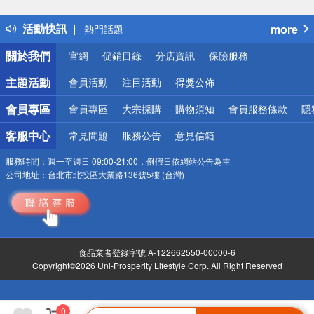
得獎公告
活動快訊
more
熱門話題
銀行優惠
關於我們
官網
促銷目錄
分店資訊
保險服務
偏遠地區配送
詐騙網頁！請小心！
主題活動
會員活動
注目活動
得獎公佈
會員專區
會員專區
大宗採購
購物須知
會員服務條款
隱
客服中心
常見問題
服務公告
意見信箱
服務時間：
週一至週日 09:00-21:00，例假日依網站公告為主
公司地址：
台北市北投區大業路136號5樓 (台灣)
食品業者登錄字號 A-122662550-00000-6
Copyright©2026 Uni-Prosperity Lifestyle Corp. All Right Reserved
0