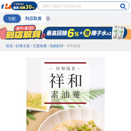
宅配
到店取貨
首頁
/ 好康主題
/ 主題推薦
/ 熱銷好評
/ 祥和蔬食