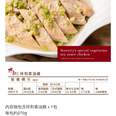
內容物包含祥和素油雞ｘ1包
每包約270g