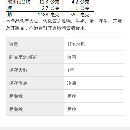
本產品含有大豆、含麩質之穀物、牛奶、蛋、花生、芝麻
及其製品，不適合對其過敏體質者食用。
容量
1Pack包
商品來源國家
台灣
保存天數
1年
保存溫層
冷凍
應免稅
應稅
應免稅
應稅
偏遠地區配送
詐騙網頁！請小心！