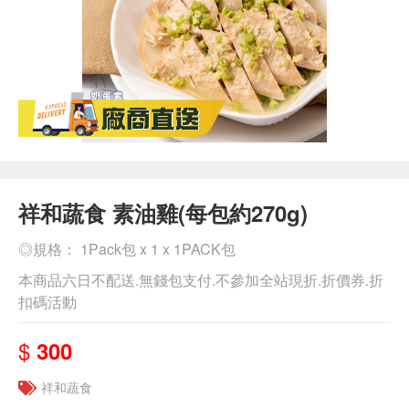
祥和蔬食 素油雞(每包約270g)
◎規格： 1Pack包 x 1 x 1PACK包
本商品六日不配送.無錢包支付.不參加全站現折.折價券.折
扣碼活動
$
300
祥和蔬食