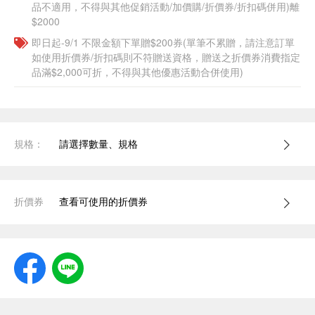
品不適用，不得與其他促銷活動/加價購/折價券/折扣碼併用)離
$2000
即日起-9/1 不限金額下單贈$200券(單筆不累贈，請注意訂單
如使用折價券/折扣碼則不符贈送資格，贈送之折價券消費指定
品滿$2,000可折，不得與其他優惠活動合併使用)
規格：
請選擇數量、規格
折價券
查看可使用的折價券