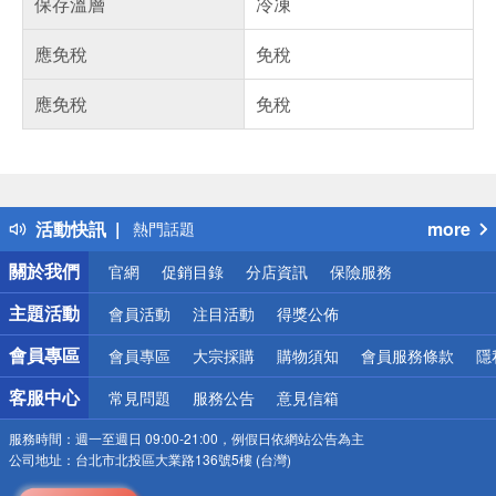
保存溫層
冷凍
應免稅
免稅
應免稅
免稅
偏遠地區配送
詐騙網頁！請小心！
得獎公告
活動快訊
more
熱門話題
銀行優惠
關於我們
官網
促銷目錄
分店資訊
保險服務
偏遠地區配送
詐騙網頁！請小心！
主題活動
會員活動
注目活動
得獎公佈
會員專區
會員專區
大宗採購
購物須知
會員服務條款
隱
客服中心
常見問題
服務公告
意見信箱
服務時間：
週一至週日 09:00-21:00，例假日依網站公告為主
公司地址：
台北市北投區大業路136號5樓 (台灣)