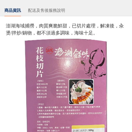
商品資訊
配送及售後服務說明
澎湖海域捕撈，肉質爽脆鮮甜，已切片處理，解凍後，汆
燙/拌炒/鍋物，都不須過多調味，海味十足。