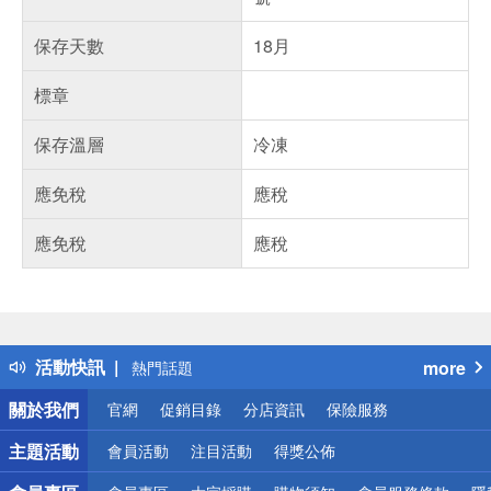
保存天數
18月
標章
保存溫層
冷凍
應免稅
應稅
應免稅
應稅
偏遠地區配送
詐騙網頁！請小心！
得獎公告
活動快訊
more
熱門話題
銀行優惠
關於我們
官網
促銷目錄
分店資訊
保險服務
偏遠地區配送
詐騙網頁！請小心！
主題活動
會員活動
注目活動
得獎公佈