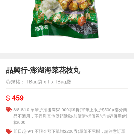
品興行-澎湖海菜花枝丸
◎規格： 1Bag袋 x 1 x 1Bag袋
$
459
8/8-8/10 單筆折扣後滿$2,000享9折(單筆上限折$500)(部分商
品不適用，不得與其他促銷活動/加價購/折價券/折扣碼併用)離
$2000
即日起-9/1 不限金額下單贈$200券(單筆不累贈，請注意訂單