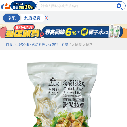
宅配
到店取貨
首頁
/ 生鮮冷凍
/ 火烤料理
/ 火鍋料．丸類
/ 火鍋餃/火鍋料