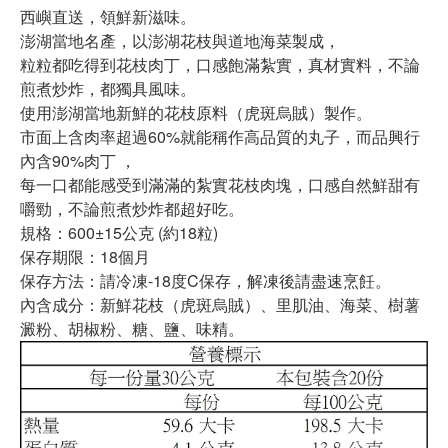
西嶼直送，領鮮新滋味。
澎湖當地名產，以澎湖花枝與道地海菜製成，
粒粒都吃得到花枝肉丁，口感飽滿紮實，真材實料，不論
煎煮炒炸，都獨具風味。
使用澎湖當地新鮮的花枝原料（虎斑烏賊）製作。
市面上含肉率超過60%就能稱作高品質的丸子，而品興行
內含90%肉丁 ，
每一口都能感受到滿滿的紮實花枝肉塊，口感自然鮮甜有
嚼勁，不論煎煮炒炸都超好吃。
規格：600±15公克 (約18粒)
保存期限：18個月
保存方法：請冷凍-18度C保存，解凍後請盡速烹飪。
內含成分：新鮮花枝（虎斑烏賊）、里肌油、海菜、樹薯
澱粉、胡椒粉、糖、鹽、味精。