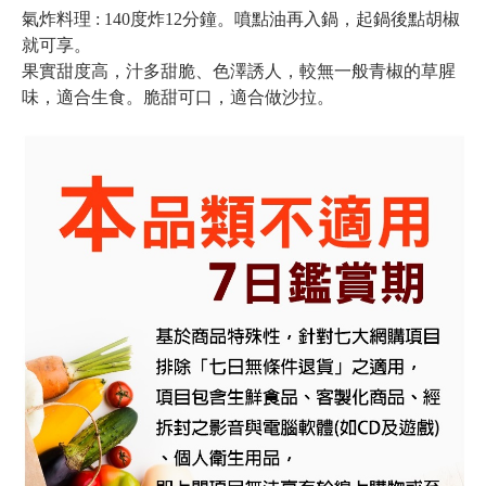
氣炸料理 : 140度炸12分鐘。噴點油再入鍋，起鍋後點胡椒
就可享。
果實甜度高，汁多甜脆、色澤誘人，較無一般青椒的草腥
味，適合生食。脆甜可口，適合做沙拉。