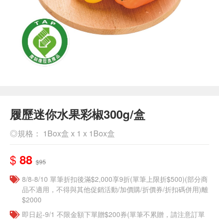
履歷迷你水果彩椒300g/盒
◎規格： 1Box盒 x 1 x 1Box盒
$
88
$95
8/8-8/10 單筆折扣後滿$2,000享9折(單筆上限折$500)(部分商
品不適用，不得與其他促銷活動/加價購/折價券/折扣碼併用)離
$2000
即日起-9/1 不限金額下單贈$200券(單筆不累贈，請注意訂單