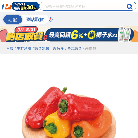
宅配
到店取貨
首頁
/ 生鮮冷凍
/ 蔬菜水果．農特產
/ 各式蔬菜
/ 果實類