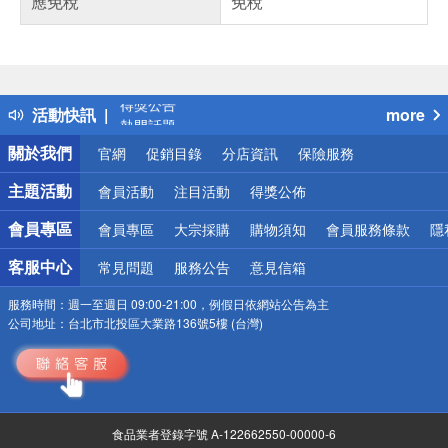
應免稅
免稅
偏遠地區配送
詐騙網頁！請小心！
得獎公告
活動快訊
more
熱門話題
銀行優惠
關於我們
官網
促銷目錄
分店資訊
保險服務
偏遠地區配送
詐騙網頁！請小心！
主題活動
會員活動
注目活動
得獎公佈
會員專區
會員專區
大宗採購
購物須知
會員服務條款
隱
客服中心
常見問題
服務公告
意見信箱
服務時間：
週一至週日 09:00-21:00，例假日依網站公告為主
公司地址：
台北市北投區大業路136號5樓 (台灣)
食品業者登錄字號 A-122662550-00000-6