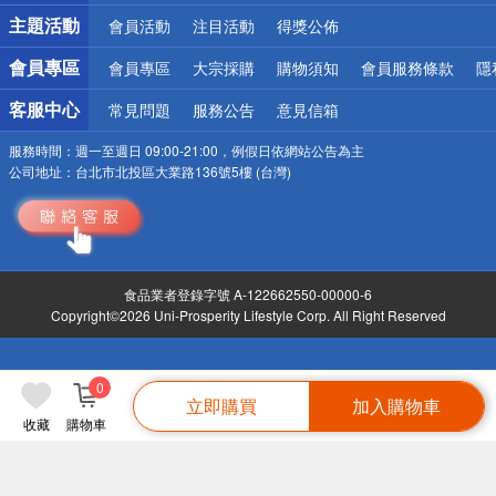
詐騙網頁！請小心！
主題活動
會員活動
注目活動
得獎公佈
會員專區
會員專區
大宗採購
購物須知
會員服務條款
隱
客服中心
常見問題
服務公告
意見信箱
服務時間：
週一至週日 09:00-21:00，例假日依網站公告為主
公司地址：
台北市北投區大業路136號5樓 (台灣)
食品業者登錄字號 A-122662550-00000-6
Copyright©2026 Uni-Prosperity Lifestyle Corp. All Right Reserved
0
立即購買
加入購物車
收藏
購物車