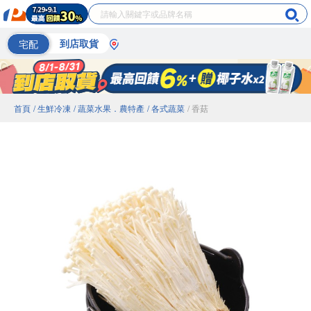
宅配
到店取貨
首頁
/ 生鮮冷凍
/ 蔬菜水果．農特產
/ 各式蔬菜
/ 香菇