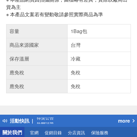
貨為主
※ 本產品文案若有變動敬請參照實際商品為準
容量
1Bag包
商品來源國家
台灣
保存溫層
冷藏
應免稅
免稅
應免稅
免稅
偏遠地區配送
詐騙網頁！請小心！
得獎公告
活動快訊
more
熱門話題
銀行優惠
關於我們
官網
促銷目錄
分店資訊
保險服務
偏遠地區配送