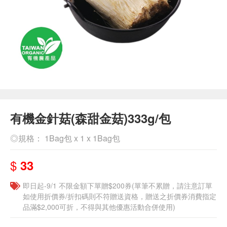
有機金針菇(森甜金菇)333g/包
◎規格： 1Bag包 x 1 x 1Bag包
$
33
即日起-9/1 不限金額下單贈$200券(單筆不累贈，請注意訂單
如使用折價券/折扣碼則不符贈送資格，贈送之折價券消費指定
品滿$2,000可折，不得與其他優惠活動合併使用)