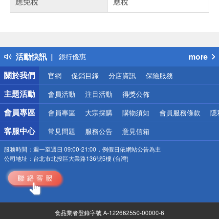
應免稅
應稅
偏遠地區配送
詐騙網頁！請小心！
得獎公告
熱門話題
活動快訊
more
銀行優惠
偏遠地區配送
關於我們
官網
促銷目錄
分店資訊
保險服務
詐騙網頁！請小心！
主題活動
會員活動
注目活動
得獎公佈
會員專區
會員專區
大宗採購
購物須知
會員服務條款
隱
客服中心
常見問題
服務公告
意見信箱
服務時間：
週一至週日 09:00-21:00，例假日依網站公告為主
公司地址：
台北市北投區大業路136號5樓 (台灣)
食品業者登錄字號 A-122662550-00000-6