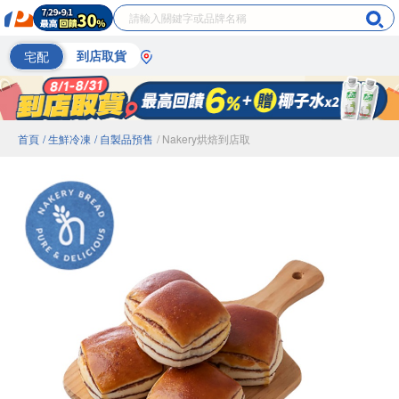
宅配
到店取貨
首頁
/ 生鮮冷凍
/ 自製品預售
/ Nakery烘焙到店取