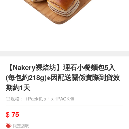
【Nakery裸焙坊】理石小餐麵包5入
(每包約218g)※因配送關係實際到貨效
期約1天
◎規格： 1Pack包 x 1 x 1PACK包
$
75
限定店取