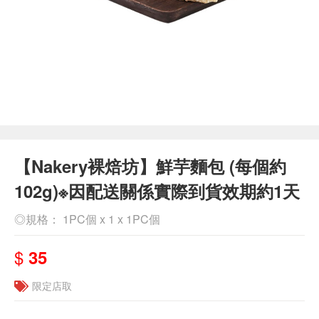
【Nakery裸焙坊】鮮芋麵包 (每個約
102g)※因配送關係實際到貨效期約1天
◎規格： 1PC個 x 1 x 1PC個
$
35
限定店取