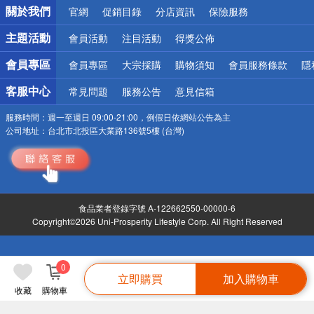
關於我們
官網
促銷目錄
分店資訊
保險服務
偏遠地區配送
詐騙網頁！請小心！
主題活動
會員活動
注目活動
得獎公佈
會員專區
會員專區
大宗採購
購物須知
會員服務條款
隱
客服中心
常見問題
服務公告
意見信箱
服務時間：
週一至週日 09:00-21:00，例假日依網站公告為主
公司地址：
台北市北投區大業路136號5樓 (台灣)
食品業者登錄字號 A-122662550-00000-6
Copyright©2026 Uni-Prosperity Lifestyle Corp. All Right Reserved
0
立即購買
加入購物車
收藏
購物車