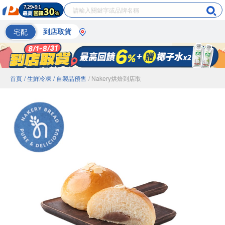
宅配
到店取貨
首頁
/ 生鮮冷凍
/ 自製品預售
/ Nakery烘焙到店取