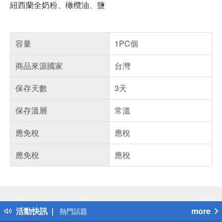
紐西蘭全奶粉、橄欖油、鹽
容量
1PC個
商品來源國家
台灣
保存天數
3天
保存溫層
常溫
應免稅
應稅
應免稅
應稅
偏遠地區配送
詐騙網頁！請小心！
得獎公告
活動快訊
more
熱門話題
銀行優惠