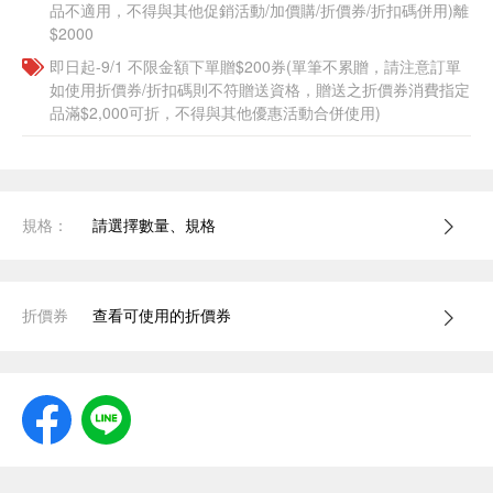
品不適用，不得與其他促銷活動/加價購/折價券/折扣碼併用)離
$2000
即日起-9/1 不限金額下單贈$200券(單筆不累贈，請注意訂單
如使用折價券/折扣碼則不符贈送資格，贈送之折價券消費指定
品滿$2,000可折，不得與其他優惠活動合併使用)
規格：
請選擇數量、規格
折價券
查看可使用的折價券