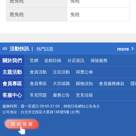
應免稅
免稅
應免稅
免稅
偏遠地區配送
詐騙網頁！請小心！
得獎公告
活動快訊
more
熱門話題
銀行優惠
關於我們
官網
促銷目錄
分店資訊
保險服務
偏遠地區配送
詐騙網頁！請小心！
主題活動
會員活動
注目活動
得獎公佈
會員專區
會員專區
大宗採購
購物須知
會員服務條款
隱
客服中心
常見問題
服務公告
意見信箱
服務時間：
週一至週日 09:00-21:00，例假日依網站公告為主
公司地址：
台北市北投區大業路136號5樓 (台灣)