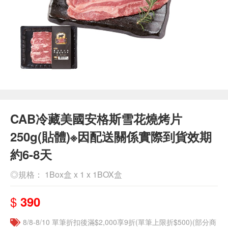
CAB冷藏美國安格斯雪花燒烤片
250g(貼體)※因配送關係實際到貨效期
約6-8天
◎規格： 1Box盒 x 1 x 1BOX盒
$
390
8/8-8/10 單筆折扣後滿$2,000享9折(單筆上限折$500)(部分商