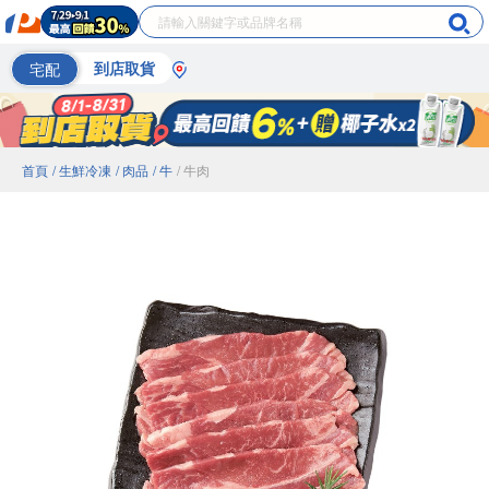
宅配
到店取貨
首頁
/ 生鮮冷凍
/ 肉品
/ 牛
/ 牛肉