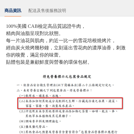
商品資訊
配送及售後服務說明
100%美國 CAB檢定高品質認證牛肉，
精肉與油脂呈現對比狀態。
每一片油花與肌肉，約
近一比一的雪花培根燒烤片，
經由炭火燒烤幾秒鐘，
立刻逼出雪花肉的濃厚油香，
刺激
你的嗅覺，滿足你的味蕾。
貼體包裝是兼顧鮮度與營養的環保包材。