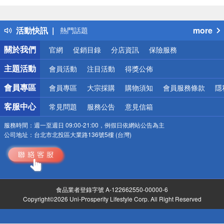
詐騙網頁！請小心！
得獎公告
活動快訊
more
熱門話題
銀行優惠
關於我們
官網
促銷目錄
分店資訊
保險服務
偏遠地區配送
詐騙網頁！請小心！
主題活動
會員活動
注目活動
得獎公佈
會員專區
會員專區
大宗採購
購物須知
會員服務條款
隱
客服中心
常見問題
服務公告
意見信箱
服務時間：
週一至週日 09:00-21:00，例假日依網站公告為主
公司地址：
台北市北投區大業路136號5樓 (台灣)
食品業者登錄字號 A-122662550-00000-6
Copyright©2026 Uni-Prosperity Lifestyle Corp. All Right Reserved