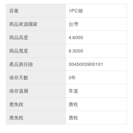
容量
1PC個
商品來源國家
台灣
商品高度
4.6000
商品寬度
9.3000
產品責任險
3045003900101
保存天數
3年
保存溫層
常溫
應免稅
應稅
應免稅
應稅
偏遠地區配送