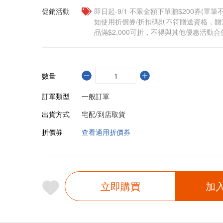
促銷活動
即日起-9/1 不限金額下單贈$200券(單
如使用折價券/折扣碼則不符贈送資格，
品滿$2,000可折，不得與其他優惠活動合
數量
訂單類型
一般訂單
出貨方式
宅配/到店取貨
折價券
查看適用折價券
立即購買
加