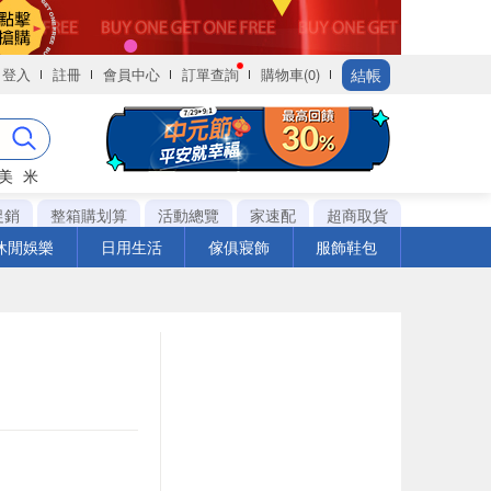
結帳
登入
註冊
會員中心
訂單查詢
購物車(0)
美
米
促銷
整箱購划算
活動總覽
家速配
超商取貨
休閒娛樂
日用生活
傢俱寢飾
服飾鞋包