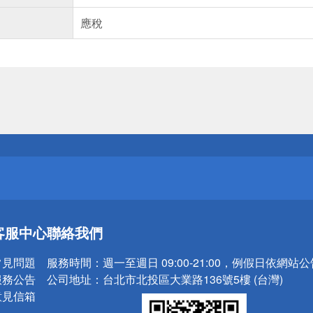
應稅
送
請小心！
送
客服中心
聯絡我們
請小心！
常見問題
服務時間：
週一至週日 09:00-21:00，例假日依網站
服務公告
公司地址：
台北市北投區大業路136號5樓 (台灣)
意見信箱