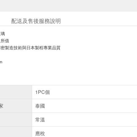
配送及售後服務說明
玻璃
超所值
精密製造技術與日本製程專業品質
m
1PC個
家
泰國
常溫
應稅