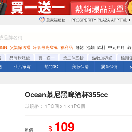
萬家福服務
PROSPERITY PLAZA APP下載
IGN
父親節送禮
冷氣最高省萬
福利品
餅乾
泡麵
飲料
中元拜拜
義
衛生紙
城
品牌旗艦館
買一送一
第二件五折
點數加碼送
檔期
泡
生活家電
熱門3C
美妝個清
嬰童保健
Ocean慕尼黑啤酒杯355cc
◎規格： 1PC個 x 1 x 1PC個
109
$
原價