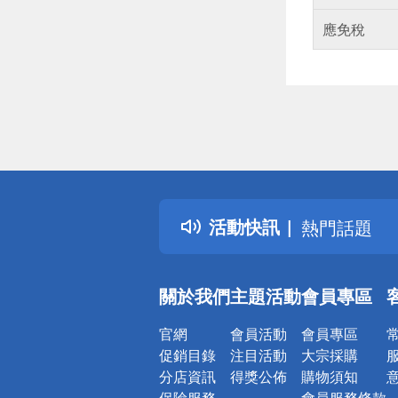
應免稅
偏遠地區配
詐騙網頁！
得獎公告
活動快訊
熱門話題
銀行優惠
偏遠地區配
關於我們
主題活動
會員專區
詐騙網頁！
官網
會員活動
會員專區
促銷目錄
注目活動
大宗採購
分店資訊
得獎公佈
購物須知
保險服務
會員服務條款