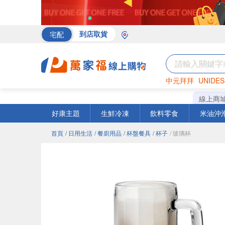
宅配
到店取貨
中元拜拜
UNIDES
海苔
巧克力
罐頭
線上商
好康主題
生鮮冷凍
飲料零食
米油沖
首頁
/ 日用生活
/ 餐廚用品
/ 杯盤餐具
/ 杯子
/ 玻璃杯