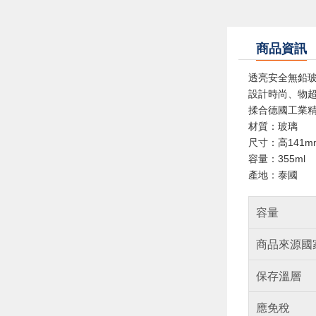
商品資訊
透亮安全無鉛
設計時尚、物
揉合德國工業
材質：玻璃
尺寸：高141m
容量：355ml
產地：泰國
容量
商品來源國
保存溫層
應免稅