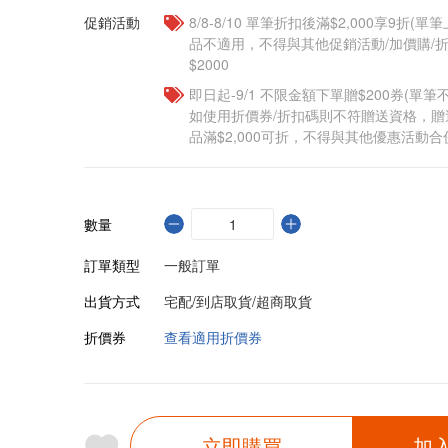
促銷活動
8/8-8/10 單筆折扣後滿$2,000享9折(單
品不適用，不得與其他促銷活動/加價購/折
$2000
即日起-9/1 不限金額下單贈$200券(單
如使用折價券/折扣碼則不符贈送資格，
品滿$2,000可折，不得與其他優惠活動合
數量
訂單類型
一般訂單
出貨方式
宅配/到店取貨/超商取貨
折價券
查看適用折價券
立即購買
加