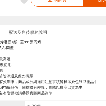
配送及售後服務說明
乙烯淋膜+紙 蓋/PP 聚丙烯
/15入/圓型
注意高溫
重覆使用.
脂
 置於陰涼通風處勿擠壓
與有效期限，商品成分與適用注意事項皆標示於包裝或產品中
頁因拍攝關係，圖檔略有差異，實際以廠商出貨為主
案若有變動敬請參照實際商品為準
10PC個