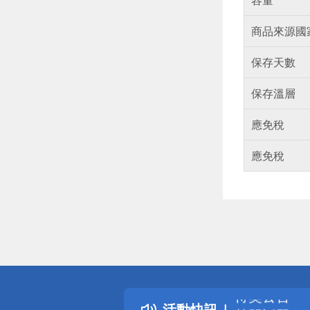
商品來源國
保存天數
保存溫層
應免稅
應免稅
偏遠地區配
詐騙網頁！
得獎公告
活動快訊
熱門話題