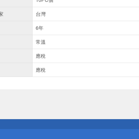
家
台灣
6年
常溫
應稅
應稅
送
請小心！