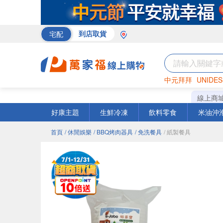
宅配
到店取貨
中元拜拜
UNIDES
米
巧克力
衛生紙
線上商
好康主題
生鮮冷凍
飲料零食
米油沖
首頁
/ 休閒娛樂
/ BBQ烤肉器具
/ 免洗餐具
/ 紙製餐具