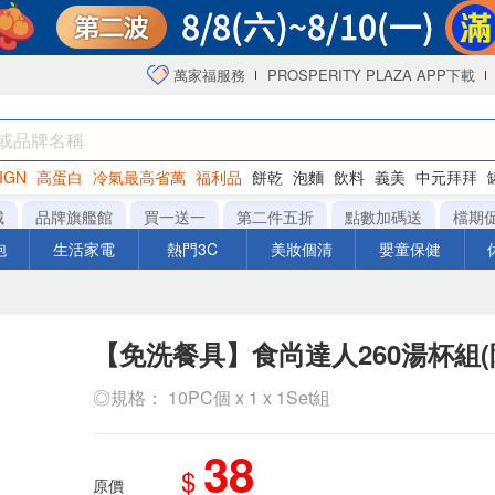
萬家福服務
PROSPERITY PLAZA APP下載
IGN
高蛋白
冷氣最高省萬
福利品
餅乾
泡麵
飲料
義美
中元拜拜
咖啡
城
品牌旗艦館
買一送一
第二件五折
點數加碼送
檔期
泡
生活家電
熱門3C
美妝個清
嬰童保健
【免洗餐具】食尚達人260湯杯組(
◎規格： 10PC個 x 1 x 1Set組
38
$
原價