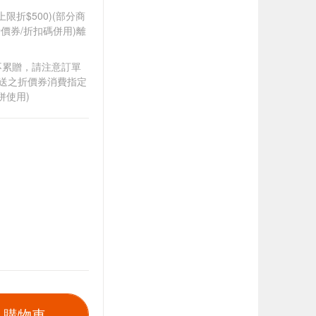
筆上限折$500)(部分商
價券/折扣碼併用)離
筆不累贈，請注意訂單
贈送之折價券消費指定
併使用)
入購物車