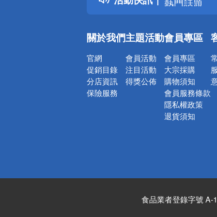
銀行優惠
偏遠地區配
關於我們
主題活動
會員專區
詐騙網頁！
官網
會員活動
會員專區
促銷目錄
注目活動
大宗採購
分店資訊
得獎公佈
購物須知
保險服務
會員服務條款
隱私權政策
退貨須知
食品業者登錄字號 A-122