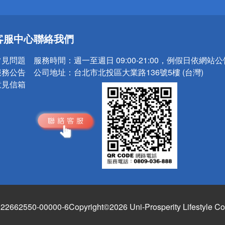
送
客服中心
聯絡我們
請小心！
常見問題
服務時間：
週一至週日 09:00-21:00，例假日依網站
服務公告
公司地址：
台北市北投區大業路136號5樓 (台灣)
意見信箱
662550-00000-6
Copyright©2026 Uni-Prosperity Lifestyle Co