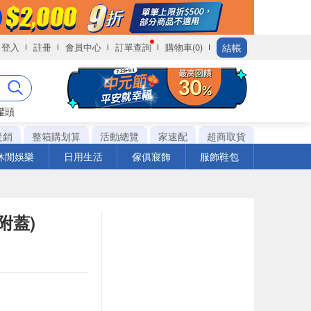
結帳
登入
註冊
會員中心
訂單查詢
購物車(0)
罐頭
促銷
整箱購划算
活動總覽
家速配
超商取貨
休閒娛樂
日用生活
傢俱寢飾
服飾鞋包
附蓋)