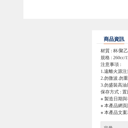
商品資訊
材質 : 杯/聚
規格 : 260cc
注意事項 :
1.遠離火源
2.勿微波.勿
3.勿盛裝高油
保存方式 :
※ 製造日期
※ 本產品網
※ 本產品文
容量