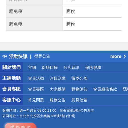
應免稅
應稅
應免稅
應稅
偏遠地區配送
詐騙網頁！請小心！
得獎公告
活動快訊
more
熱門話題
銀行優惠
關於我們
官網
促銷目錄
分店資訊
保險服務
偏遠地區配送
詐騙網頁！請小心！
主題活動
會員活動
注目活動
得獎公佈
會員專區
會員專區
大宗採購
購物須知
會員服務條款
隱
客服中心
常見問題
服務公告
意見信箱
服務時間：
週一至週日 09:00-21:00，例假日依網站公告為主
公司地址：
台北市北投區大業路136號5樓 (台灣)