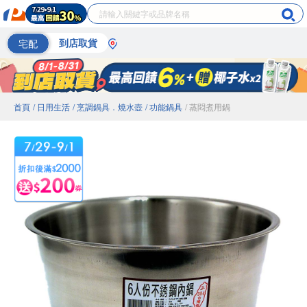
宅配
到店取貨
首頁
/ 日用生活
/ 烹調鍋具．燒水壺
/ 功能鍋具
/ 蒸悶煮用鍋