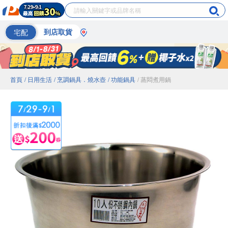
宅配
到店取貨
首頁
/ 日用生活
/ 烹調鍋具．燒水壺
/ 功能鍋具
/ 蒸悶煮用鍋