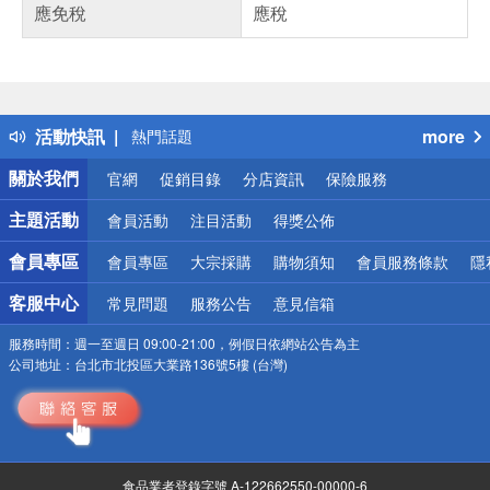
應免稅
應稅
偏遠地區配送
詐騙網頁！請小心！
得獎公告
活動快訊
more
熱門話題
銀行優惠
關於我們
官網
促銷目錄
分店資訊
保險服務
偏遠地區配送
詐騙網頁！請小心！
主題活動
會員活動
注目活動
得獎公佈
會員專區
會員專區
大宗採購
購物須知
會員服務條款
隱
客服中心
常見問題
服務公告
意見信箱
服務時間：
週一至週日 09:00-21:00，例假日依網站公告為主
公司地址：
台北市北投區大業路136號5樓 (台灣)
食品業者登錄字號 A-122662550-00000-6