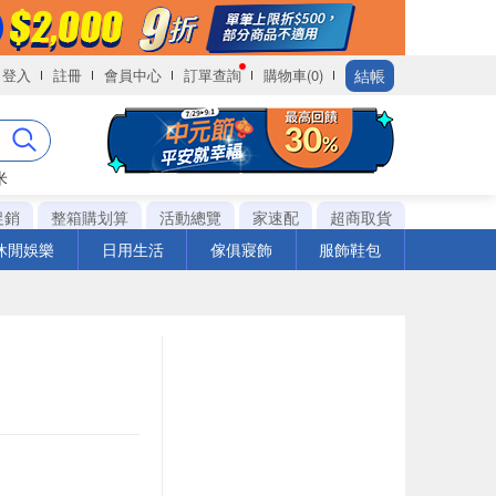
結帳
登入
註冊
會員中心
訂單查詢
購物車(0)
米
促銷
整箱購划算
活動總覽
家速配
超商取貨
休閒娛樂
日用生活
傢俱寢飾
服飾鞋包