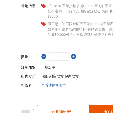
促銷活動
8/8-8/10 單筆折扣後滿$2,000享9折(單
品不適用，不得與其他促銷活動/加價購/折
$2000
即日起-9/1 不限金額下單贈$200券(單
如使用折價券/折扣碼則不符贈送資格，
品滿$2,000可折，不得與其他優惠活動合
數量
訂單類型
一般訂單
出貨方式
宅配/到店取貨/超商取貨
折價券
查看適用折價券
立即購買
加