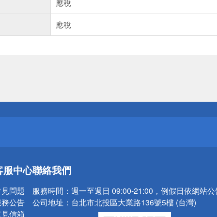
應稅
應稅
送
請小心！
送
客服中心
聯絡我們
請小心！
常見問題
服務時間：
週一至週日 09:00-21:00，例假日依網站
服務公告
公司地址：
台北市北投區大業路136號5樓 (台灣)
意見信箱