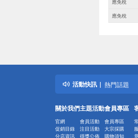
應免稅
應免稅
偏遠地區配
詐騙網頁！
得獎公告
活動快訊
熱門話題
銀行優惠
偏遠地區配
關於我們
主題活動
會員專區
詐騙網頁！
官網
會員活動
會員專區
促銷目錄
注目活動
大宗採購
分店資訊
得獎公佈
購物須知