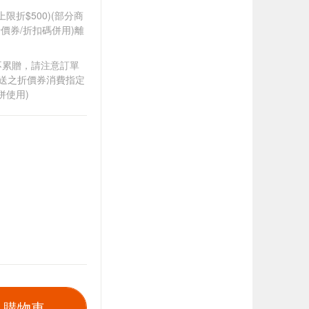
筆上限折$500)(部分商
價券/折扣碼併用)離
筆不累贈，請注意訂單
贈送之折價券消費指定
併使用)
入購物車