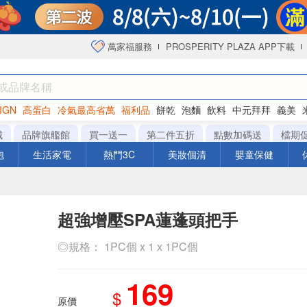
萬家福服務
PROSPERITY PLAZA APP下載
IGN
高蛋白
冷氣最高省萬
福利品
餅乾
泡麵
飲料
中元拜拜
義美
洋芋片
城
品牌旗艦館
買一送一
第二件五折
點數加碼送
檔期
泡
生活家電
熱門3C
美妝個清
嬰童保健
超強增壓SPA蓮蓬頭把手
◎規格： 1PC個 x 1 x 1PC個
169
$
原價