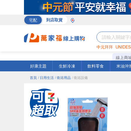
宅配
到店取貨
中元拜拜
UNIDES
巧克力
罐頭
海苔
線上商
好康主題
生鮮冷凍
飲料零食
米油沖
首頁
/ 日用生活
/ 衛浴用品
/ 衛浴設備