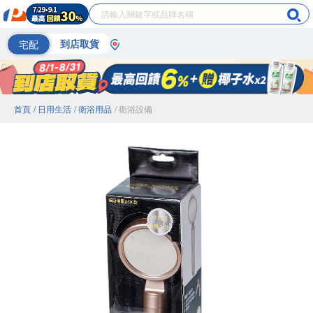
宅配
到店取貨
首頁
/ 日用生活
/ 衛浴用品
/ 衛浴設備