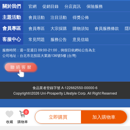
銀行優惠
關於我們
官網
促銷目錄
分店資訊
保險服務
偏遠地區配送
詐騙網頁！請小心！
主題活動
會員活動
注目活動
得獎公佈
會員專區
會員專區
大宗採購
購物須知
會員服務條款
隱
客服中心
常見問題
服務公告
意見信箱
服務時間：
週一至週日 09:00-21:00，例假日依網站公告為主
公司地址：
台北市北投區大業路136號5樓 (台灣)
食品業者登錄字號 A-122662550-00000-6
Copyright©2026 Uni-Prosperity Lifestyle Corp. All Right Reserved
0
立即購買
加入購物車
收藏
購物車