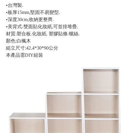
•台灣製.
•板厚15mm,堅固不易變型.
•深度30cm,收納更整齊.
•美背式-雙面貼化妝紙,可並排堆疊.
材質:塑合板.化妝紙. 塑膠貼條.螺絲.
顏色:白楓木
組立尺寸:42.4*30*90公分
本產品需DIY組裝