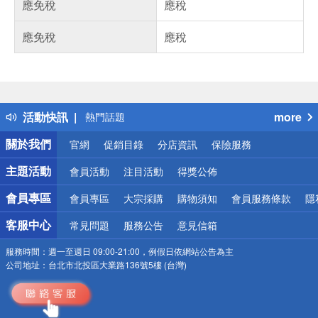
應免稅
應稅
應免稅
應稅
偏遠地區配送
詐騙網頁！請小心！
得獎公告
活動快訊
more
熱門話題
銀行優惠
關於我們
官網
促銷目錄
分店資訊
保險服務
偏遠地區配送
詐騙網頁！請小心！
主題活動
會員活動
注目活動
得獎公佈
會員專區
會員專區
大宗採購
購物須知
會員服務條款
隱
客服中心
常見問題
服務公告
意見信箱
服務時間：
週一至週日 09:00-21:00，例假日依網站公告為主
公司地址：
台北市北投區大業路136號5樓 (台灣)