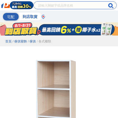
宅配
到店取貨
首頁
/ 傢俱寢飾
/ 傢俱
/ 各式櫃類