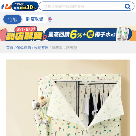
宅配
到店取貨
首頁
/ 傢俱寢飾
/ 收納整理
/ 防塵套．防護墊