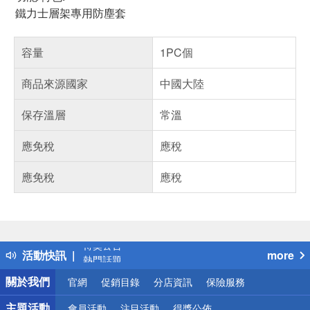
鐵力士層架專用防塵套
容量
1PC個
商品來源國家
中國大陸
保存溫層
常溫
應免稅
應稅
應免稅
應稅
偏遠地區配送
詐騙網頁！請小心！
得獎公告
活動快訊
more
熱門話題
銀行優惠
關於我們
官網
促銷目錄
分店資訊
保險服務
偏遠地區配送
詐騙網頁！請小心！
主題活動
會員活動
注目活動
得獎公佈