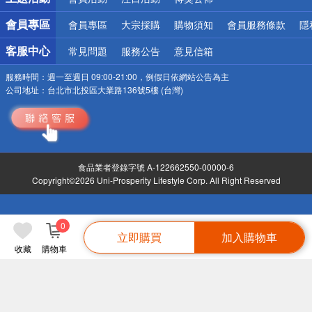
會員專區
會員專區
大宗採購
購物須知
會員服務條款
隱
客服中心
常見問題
服務公告
意見信箱
服務時間：
週一至週日 09:00-21:00，例假日依網站公告為主
公司地址：
台北市北投區大業路136號5樓 (台灣)
食品業者登錄字號 A-122662550-00000-6
Copyright©2026 Uni-Prosperity Lifestyle Corp. All Right Reserved
0
立即購買
加入購物車
收藏
購物車