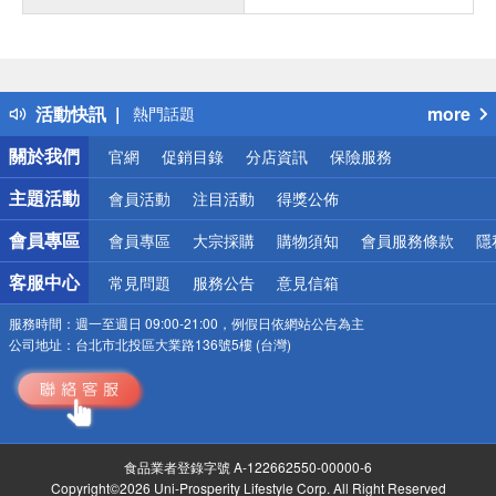
偏遠地區配送
詐騙網頁！請小心！
得獎公告
活動快訊
more
熱門話題
銀行優惠
關於我們
官網
促銷目錄
分店資訊
保險服務
偏遠地區配送
詐騙網頁！請小心！
主題活動
會員活動
注目活動
得獎公佈
會員專區
會員專區
大宗採購
購物須知
會員服務條款
隱
客服中心
常見問題
服務公告
意見信箱
服務時間：
週一至週日 09:00-21:00，例假日依網站公告為主
公司地址：
台北市北投區大業路136號5樓 (台灣)
食品業者登錄字號 A-122662550-00000-6
Copyright©2026 Uni-Prosperity Lifestyle Corp. All Right Reserved