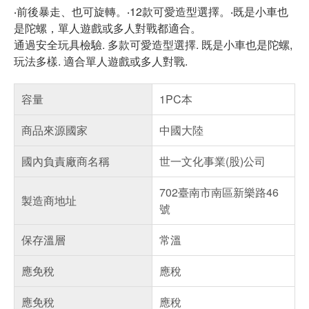
‧前後暴走、也可旋轉。‧12款可愛造型選擇。‧既是小車也
是陀螺，單人遊戲或多人對戰都適合。
通過安全玩具檢驗. 多款可愛造型選擇. 既是小車也是陀螺,
玩法多樣. 適合單人遊戲或多人對戰.
容量
1PC本
商品來源國家
中國大陸
國內負責廠商名稱
世一文化事業(股)公司
702臺南市南區新樂路46
製造商地址
號
保存溫層
常溫
應免稅
應稅
應免稅
應稅