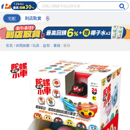
宅配
到店取貨
首頁
/ 休閒娛樂
/ 玩具．益智．書籍
/ 書籍