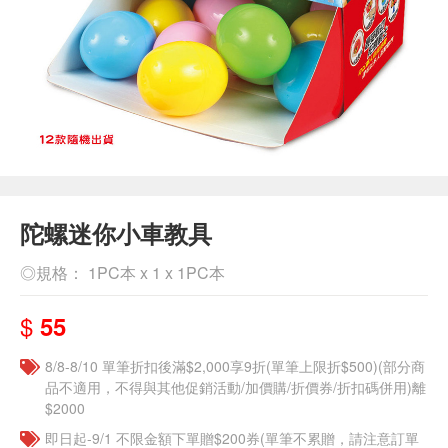
陀螺迷你小車教具
◎規格： 1PC本 x 1 x 1PC本
$
55
8/8-8/10 單筆折扣後滿$2,000享9折(單筆上限折$500)(部分商
品不適用，不得與其他促銷活動/加價購/折價券/折扣碼併用)離
$2000
即日起-9/1 不限金額下單贈$200券(單筆不累贈，請注意訂單