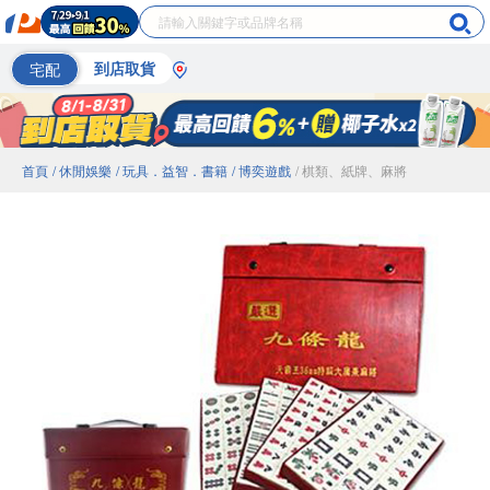
宅配
到店取貨
首頁
/ 休閒娛樂
/ 玩具．益智．書籍
/ 博奕遊戲
/ 棋類、紙牌、麻將