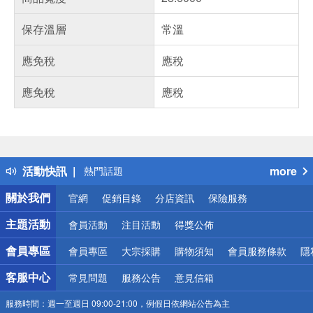
保存溫層
常溫
應免稅
應稅
應免稅
應稅
偏遠地區配送
詐騙網頁！請小心！
得獎公告
活動快訊
more
熱門話題
銀行優惠
關於我們
官網
促銷目錄
分店資訊
保險服務
偏遠地區配送
詐騙網頁！請小心！
主題活動
會員活動
注目活動
得獎公佈
會員專區
會員專區
大宗採購
購物須知
會員服務條款
隱
客服中心
常見問題
服務公告
意見信箱
服務時間：
週一至週日 09:00-21:00，例假日依網站公告為主