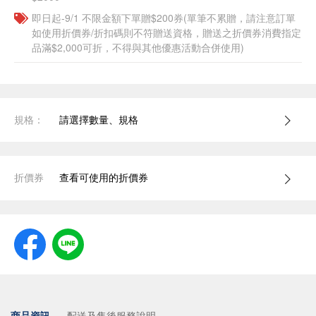
即日起-9/1 不限金額下單贈$200券(單筆不累贈，請注意訂單
如使用折價券/折扣碼則不符贈送資格，贈送之折價券消費指定
品滿$2,000可折，不得與其他優惠活動合併使用)
規格：
請選擇數量、規格
折價券
查看可使用的折價券
商品資訊
配送及售後服務說明