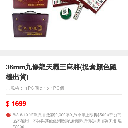
36mm九條龍天霸王麻將(提盒顏色隨
機出貨)
◎規格： 1PC個 x 1 x 1PC個
$
1699
8/8-8/10 單筆折扣後滿$2,000享9折(單筆上限折$500)(部分商
品不適用，不得與其他促銷活動/加價購/折價券/折扣碼併用)離
$2000