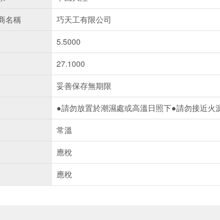
商名稱
巧天工有限公司
5.5000
27.1000
妥善保存無期限
●請勿放置於潮濕處或高溫日照下●請勿接近火
常溫
應稅
應稅