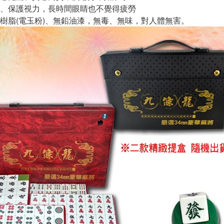
、保護視力，長時間眼睛也不覺得疲勞
樹脂(電玉粉)、無鉛油漆，無毒、無味，對人體無害。