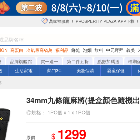
萬家福服務
PROSPERITY PLAZA APP下載
IGN
高蛋白
冷氣最高省萬
福利品
餅乾
泡麵
飲料
中元拜拜
義美
海苔
城
品牌旗艦館
買一送一
第二件五折
點數加碼送
檔期
泡
生活家電
熱門3C
美妝個清
嬰童保健
將
34mm九條龍麻將(提盒顏色隨機出
◎規格： 1PC個 x 1 x 1PC個
1299
$
原價