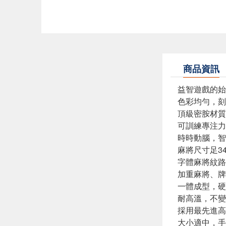
商品資訊
益智遊戲的始
色彩均勻，刻
頂級密胺材質
可訓練專注力
時時動腦，智
麻將尺寸足3
字體麻將紋路
加重麻將、牌
一體成型，硬
耐高溫，不變
採用最先進高
大小適中，手