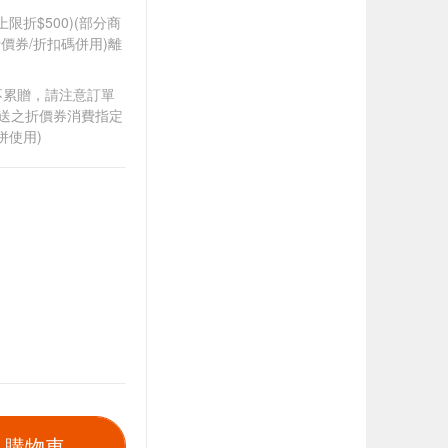
筆上限折$500)(部分商
價券/折扣碼併用)離
筆不累贈，請注意訂單
贈送之折價券消費指定
併使用)
入購物車