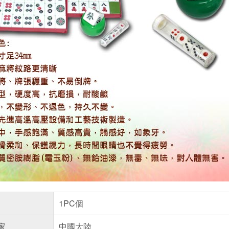
1PC個
家
中國大陸