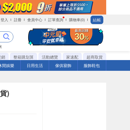
結帳
登入
註冊
會員中心
訂單查詢
購物車(0)
米
促銷
整箱購划算
活動總覽
家速配
超商取貨
休閒娛樂
日用生活
傢俱寢飾
服飾鞋包
貨)