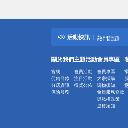
偏遠地區配
詐騙網頁！
得獎公告
活動快訊
熱門話題
銀行優惠
偏遠地區配
關於我們
主題活動
會員專區
詐騙網頁！
官網
會員活動
會員專區
促銷目錄
注目活動
大宗採購
分店資訊
得獎公佈
購物須知
保險服務
會員服務條款
隱私權政策
退貨須知