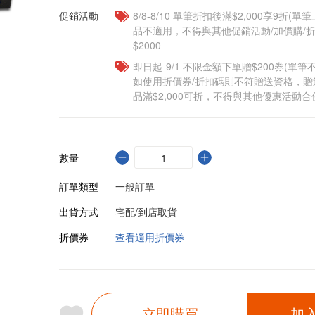
促銷活動
8/8-8/10 單筆折扣後滿$2,000享9折(單
品不適用，不得與其他促銷活動/加價購/折
$2000
即日起-9/1 不限金額下單贈$200券(單
如使用折價券/折扣碼則不符贈送資格，
品滿$2,000可折，不得與其他優惠活動合
數量
訂單類型
一般訂單
出貨方式
宅配/到店取貨
折價券
查看適用折價券
立即購買
加