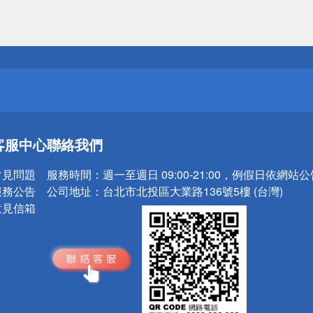
送
請小心！
送
客服中心
聯絡我們
請小心！
常見問題
服務時間：
週一至週日 09:00-21:00，例假日依網站
服務公告
公司地址：
台北市北投區大業路136號5樓 (台灣)
意見信箱