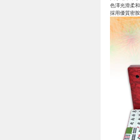
色澤光滑柔和
採用優質密胺