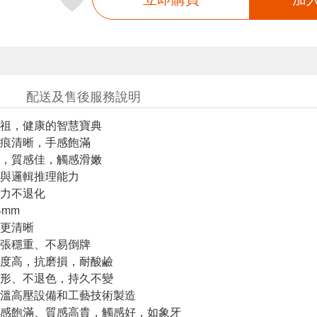
配送及售後服務說明
祖，健康的智慧寶典
痕清晰，手感飽滿
，質感佳，觸感滑嫩
與邏輯推理能力
力不退化
4mm
更清晰
張穩重、不易倒牌
度高，抗磨損，耐酸鹼
形、不退色，持久不變
溫高壓設備和工藝技術製造
感飽滿、質感高貴，觸感好，如象牙