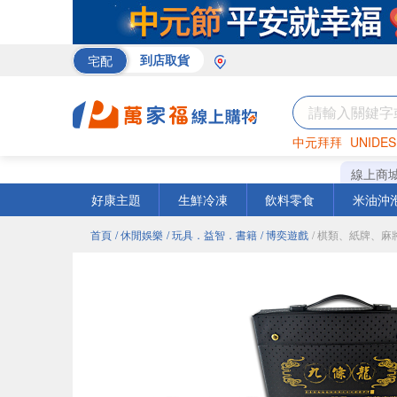
宅配
到店取貨
中元拜拜
UNIDES
巧克力
罐頭
咖啡
線上商
好康主題
生鮮冷凍
飲料零食
米油沖
首頁
/ 休閒娛樂
/ 玩具．益智．書籍
/ 博奕遊戲
/ 棋類、紙牌、麻